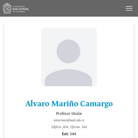
Saltar
al
contenido
Alvaro Mariño Camargo
Profesor titular
amarinoca@unal.edu.co
Edificio: 404, Oficina: 344
Ext:
344