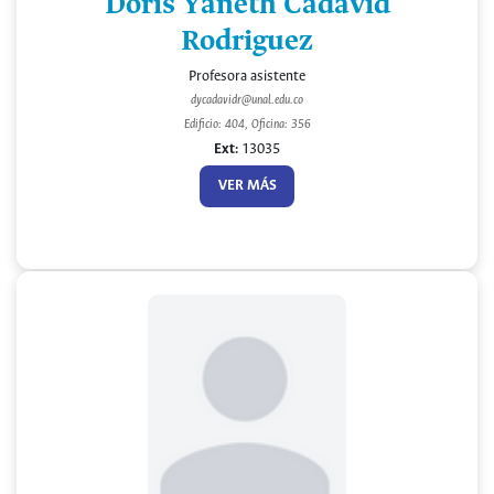
Doris Yaneth Cadavid
Rodriguez
Profesora asistente
dycadavidr@unal.edu.co
Edificio: 404, Oficina: 356
Ext:
13035
VER MÁS