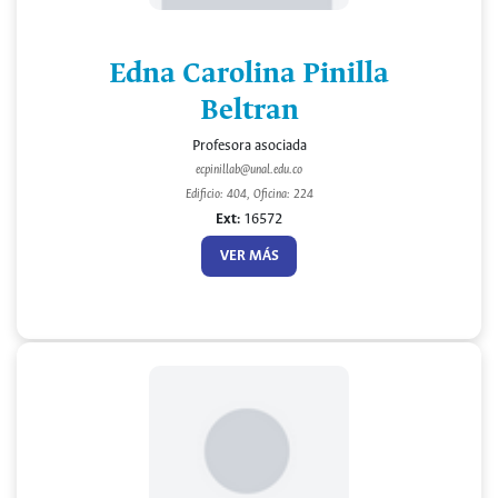
Edna Carolina Pinilla
Beltran
Profesora asociada
ecpinillab@unal.edu.co
Edificio: 404, Oficina: 224
Ext:
16572
VER MÁS