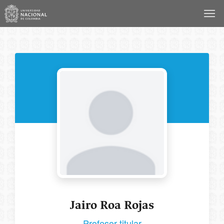
Saltar
al
contenido
Jairo Roa Rojas
Profesor titular