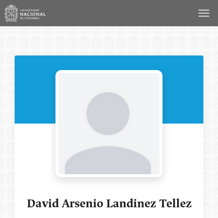
Saltar
al
contenido
David Arsenio Landinez Tellez