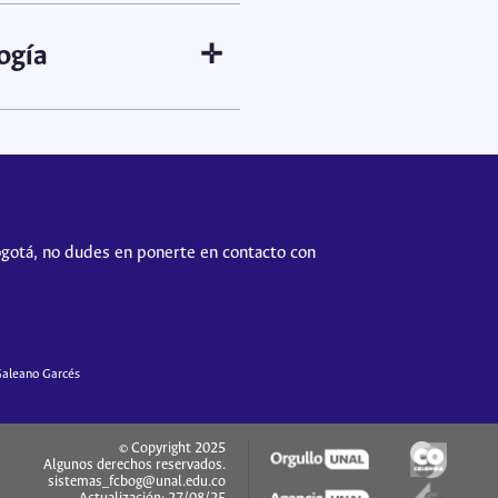
Ver programación
ogía
✛
n
Libro de Resúmenes
ogotá, no dudes en ponerte en contacto con
Galeano Garcés
© Copyright 2025
Algunos derechos reservados.
sistemas_fcbog@unal.edu.co