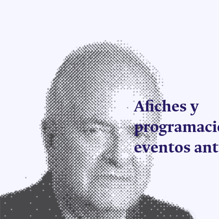
Afiches y
programaci
eventos ant