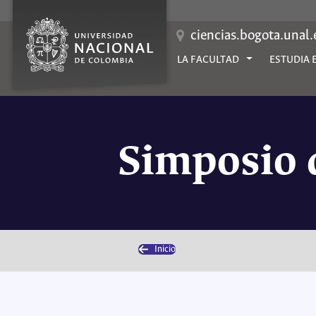
Saltar
al
contenido
ciencias.bogota.unal
LA FACULTAD
ESTUDIA 
Simposio 
Inicio