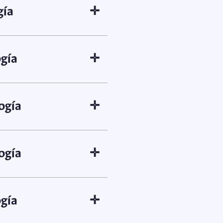
gía
✛
Ver programación
ogía
✛
Ver programación
ogía
✛
Ver programación
ogía
✛
Ver programación
gía
✛