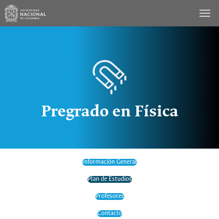
Saltar
al
contenido
Pregrado en Física
Información General
Plan de Estudios
Profesores
Contacto