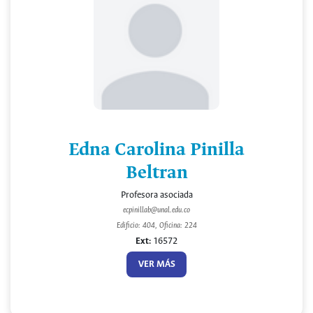
Edna Carolina Pinilla
Beltran
Profesora asociada
ecpinillab@unal.edu.co
Edificio: 404, Oficina: 224
Ext:
16572
VER MÁS