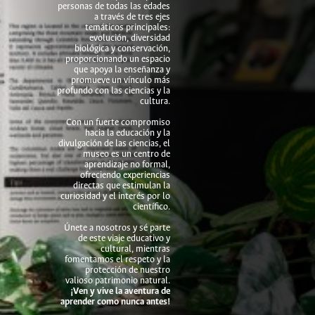
personas de todas las edades
a través de tres ejes
temáticos principales:
evolución, diversidad
biológica y conservación,
proporcionando un espacio
que apoya la enseñanza y
promueve un vínculo más
profundo con las ciencias y la
cultura.
Con un fuerte compromiso
hacia la educación y la
divulgación de las ciencias, el
museo es un centro de
aprendizaje no formal,
ofreciendo experiencias
directas que estimulan la
curiosidad y el interés por lo
científico.
Únete a nosotros y sé parte
de este viaje educativo y
cultural, mientras
fomentamos el respeto y la
protección de nuestro
valioso patrimonio natural.
¡Ven y vive la aventura de
aprender como nunca antes!