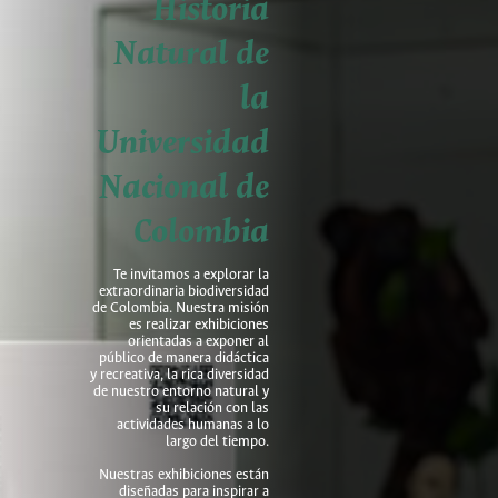
Historia
Natural de
la
Universidad
Nacional de
Colombia
Te invitamos a explorar la
extraordinaria biodiversidad
de Colombia. Nuestra misión
es realizar exhibiciones
orientadas a exponer al
público de manera didáctica
y recreativa, la rica diversidad
de nuestro entorno natural y
su relación con las
actividades humanas a lo
largo del tiempo.
Nuestras exhibiciones están
diseñadas para inspirar a