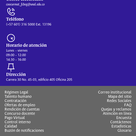
coocurmat_fcbog@unal.edu.co
Teléfono
(+57 601) 316 5000 Ext. 13196
Horario de atención
Lunes – viernes
09:00 – 12:00
14:30 – 16:00
Dirección
Carrera 30 No. 45-03, edificio 405 Oficina 205
Régimen Legal
Correo institucional
Talento humano
Mapa del sitio
Contratación
Redes Sociales
Ofertas de empleo
FAQ
Rendición de cuentas
Quejas y reclamos
Concurso docente
Atención en línea
Pago Virtual
Encuesta
Control interno
Contáctenos
Calidad
Estadísticas
Buzón de notificaciones
Glosario