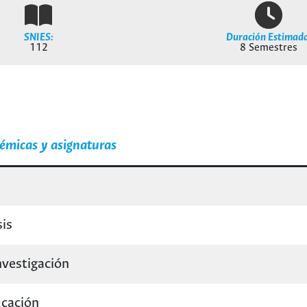
SNIES:
Duración Estimada
112
8 Semestres
émicas y asignaturas
sis
nvestigación
icación