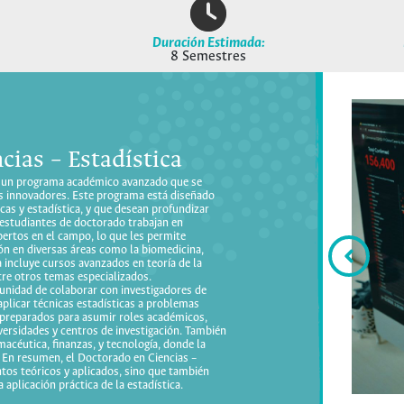
Duración Estimada:
8 Semestres
cias – Estadística
es un programa académico avanzado que se
os innovadores. Este programa está diseñado
as y estadística, y que desean profundizar
 estudiantes de doctorado trabajan en
pertos en el campo, lo que les permite
ión en diversas áreas como la biomedicina,
 incluye cursos avanzados en teoría de la
ntre otros temas especializados.
unidad de colaborar con investigadores de
aplicar técnicas estadísticas a problemas
preparados para asumir roles académicos,
ersidades y centros de investigación. También
acéutica, finanzas, y tecnología, donde la
. En resumen, el Doctorado en Ciencias –
tos teóricos y aplicados, sino que también
a aplicación práctica de la estadística.