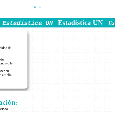
Estadística U
a UN
Estadística UN
cidad de
 de
encia o la
ster en
on amplia
ación:
ariado