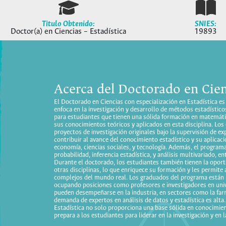
Titulo Obtenido:
SNIES:
Doctor(a) en Ciencias – Estadística
19893
Acerca del Doctorado en Cien
El Doctorado en Ciencias con especialización en Estadística 
enfoca en la investigación y desarrollo de métodos estadístic
para estudiantes que tienen una sólida formación en matemátic
sus conocimientos teóricos y aplicados en esta disciplina. Los
proyectos de investigación originales bajo la supervisión de ex
contribuir al avance del conocimiento estadístico y su aplicac
economía, ciencias sociales, y tecnología. Además, el programa
probabilidad, inferencia estadística, y análisis multivariado, e
Durante el doctorado, los estudiantes también tienen la oport
otras disciplinas, lo que enriquece su formación y les permite 
complejos del mundo real. Los graduados del programa están 
ocupando posiciones como profesores e investigadores en univ
pueden desempeñarse en la industria, en sectores como la farm
demanda de expertos en análisis de datos y estadística es alta
Estadística no solo proporciona una base sólida en conocimien
prepara a los estudiantes para liderar en la investigación y en l