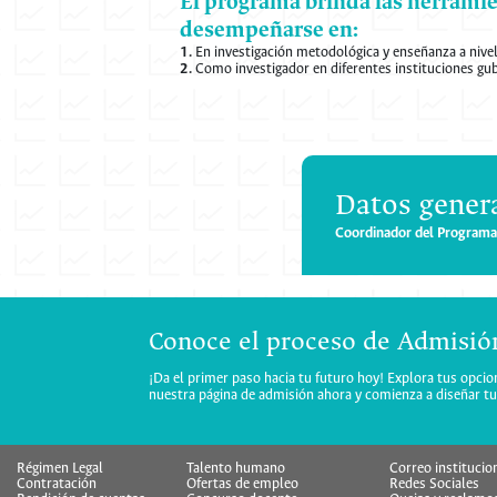
El programa brinda las herrami
desempeñarse en:
1.
En investigación metodológica y enseñanza a nivel 
2.
Como investigador en diferentes instituciones gu
Datos genera
Coordinador del Programa 
Conoce el proceso de Admisió
¡Da el primer paso hacia tu futuro hoy! Explora tus opci
nuestra página de admisión ahora y comienza a diseñar tu 
Régimen Legal
Talento humano
Correo institucio
Contratación
Ofertas de empleo
Redes Sociales