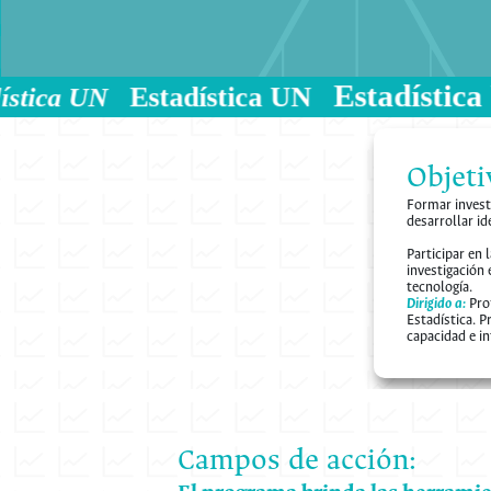
Estadí
Estadística UN
Estadística UN
Objeti
Formar invest
desarrollar id
Participar en 
investigación 
tecnología.
Dirigido a:
Prof
Estadística. 
capacidad e in
Campos de acción: