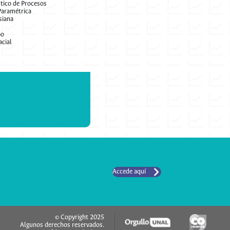
stico de Procesos
 Paramétrica
siana
po
acial
Accede aquí
© Copyright 2025
Algunos derechos reservados.