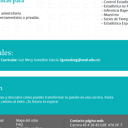
entas para
– Control Estadí
– Estadística no
– Inferencia Baye
universitario.
– Muestreo
bernamentales o privadas.
– Series de Tiem
– Estadística Esp
les:
Curricular:
Luz Mery González García (
lgonzalezg@unal.edu.co
)
n
ones y descubre cómo puedes transformar tu pasión en una carrera. Visita
camino al éxito. ¡Tu futuro te espera!
nal
Mapa del sitio
Contacto página web:
FAQ
Carrera 45 # 26-85 Edif. 476 Of. 7