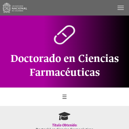
Saltar
al
contenido
Doctorado en Ciencias
Farmacéuticas
Titulo Obtenido: