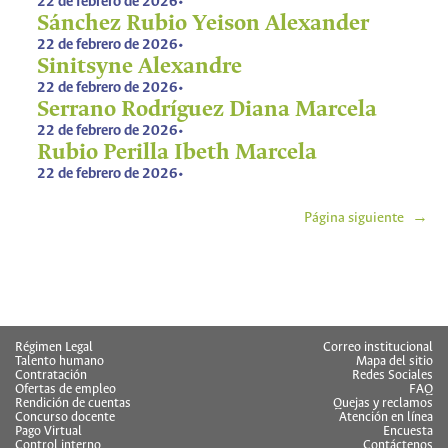
22 de febrero de 2026
•
Sánchez Rubio Yeison Alexander
22 de febrero de 2026
•
Sinitsyne Alexandre
22 de febrero de 2026
•
Serrano Rodríguez Diana Marcela
22 de febrero de 2026
•
Rubio Perilla Ibeth Marcela
22 de febrero de 2026
•
Página siguiente
→
Régimen Legal
Correo institucional
Talento humano
Mapa del sitio
Contratación
Redes Sociales
Ofertas de empleo
FAQ
Rendición de cuentas
Quejas y reclamos
Concurso docente
Atención en línea
Pago Virtual
Encuesta
Control interno
Contáctenos