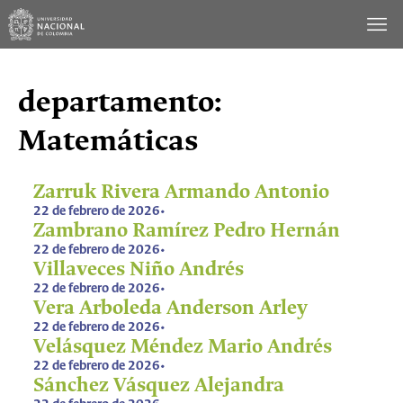
Saltar
al
contenido
departamento:
Matemáticas
Zarruk Rivera Armando Antonio
22 de febrero de 2026
•
Zambrano Ramírez Pedro Hernán
22 de febrero de 2026
•
Villaveces Niño Andrés
22 de febrero de 2026
•
Vera Arboleda Anderson Arley
22 de febrero de 2026
•
Velásquez Méndez Mario Andrés
22 de febrero de 2026
•
Sánchez Vásquez Alejandra