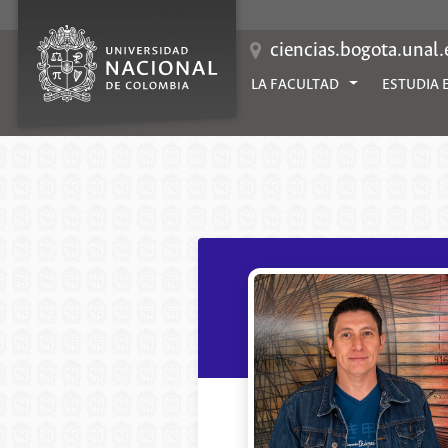
Saltar
al
contenido
ciencias.bogota.unal
LA FACULTAD
ESTUDIA 