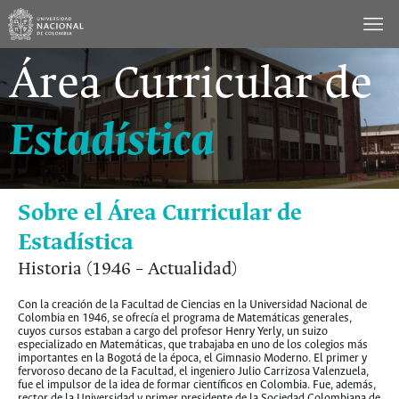
Saltar
al
contenido
Área Curricular de
Estadística
Sobre el Área Curricular de
Estadística
Historia (1946 – Actualidad)
Con la creación de la Facultad de Ciencias en la Universidad Nacional de
Colombia en 1946, se ofrecía el programa de Matemáticas generales,
cuyos cursos estaban a cargo del profesor Henry Yerly, un suizo
especializado en Matemáticas, que trabajaba en uno de los colegios más
importantes en la Bogotá de la época, el Gimnasio Moderno. El primer y
fervoroso decano de la Facultad, el ingeniero Julio Carrizosa Valenzuela,
fue el impulsor de la idea de formar científicos en Colombia. Fue, además,
rector de la Universidad y primer presidente de la Sociedad Colombiana de