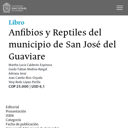
Saltar
al
contenido
Libro
Anfibios y Reptiles del
municipio de San José del
Guaviare
Martha Lucía Calderón-Espinosa
Guido Fabian Medina-Rangel
Adriana Jerez
Juan Camilo Rios-Orjuela
Yeny Rodo López-Perilla
COP 25.000 | USD 6,1
Cómo comprar
Editorial
Presentación
ISBN
Categoría
Fecha de publicación