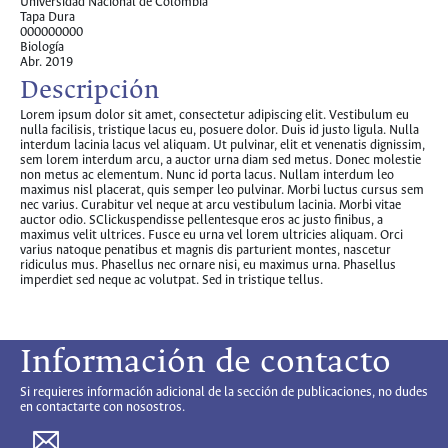
Universidad Nacional de Colombia
Tapa Dura
000000000
Biología
Abr. 2019
Descripción
Lorem ipsum dolor sit amet, consectetur adipiscing elit. Vestibulum eu
nulla facilisis, tristique lacus eu, posuere dolor. Duis id justo ligula. Nulla
interdum lacinia lacus vel aliquam. Ut pulvinar, elit et venenatis dignissim,
sem lorem interdum arcu, a auctor urna diam sed metus. Donec molestie
non metus ac elementum. Nunc id porta lacus. Nullam interdum leo
maximus nisl placerat, quis semper leo pulvinar. Morbi luctus cursus sem
nec varius. Curabitur vel neque at arcu vestibulum lacinia. Morbi vitae
auctor odio. SClickuspendisse pellentesque eros ac justo finibus, a
maximus velit ultrices. Fusce eu urna vel lorem ultricies aliquam. Orci
varius natoque penatibus et magnis dis parturient montes, nascetur
ridiculus mus. Phasellus nec ornare nisi, eu maximus urna. Phasellus
imperdiet sed neque ac volutpat. Sed in tristique tellus.
Información de contacto
Si requieres información adicional de la sección de publicaciones, no dudes
en contactarte con nosostros.