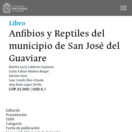
Saltar
al
contenido
Libro
Anfibios y Reptiles del
municipio de San José del
Guaviare
Martha Lucía Calderón-Espinosa
Guido Fabian Medina-Rangel
Adriana Jerez
Juan Camilo Rios-Orjuela
Yeny Rodo López-Perilla
COP 25.000 | USD 6,1
Cómo comprar
Editorial
Presentación
ISBN
Categoría
Fecha de publicación