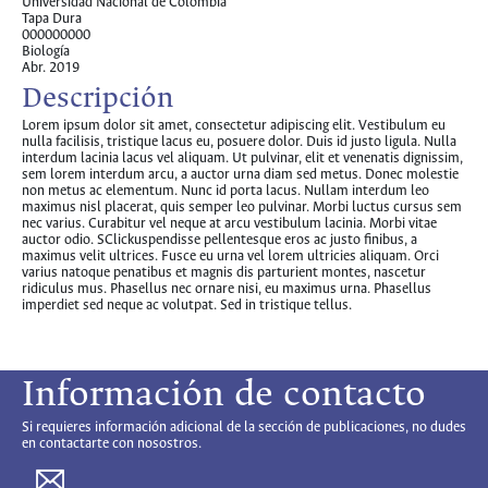
Universidad Nacional de Colombia
Tapa Dura
000000000
Biología
Abr. 2019
Descripción
Lorem ipsum dolor sit amet, consectetur adipiscing elit. Vestibulum eu
nulla facilisis, tristique lacus eu, posuere dolor. Duis id justo ligula. Nulla
interdum lacinia lacus vel aliquam. Ut pulvinar, elit et venenatis dignissim,
sem lorem interdum arcu, a auctor urna diam sed metus. Donec molestie
non metus ac elementum. Nunc id porta lacus. Nullam interdum leo
maximus nisl placerat, quis semper leo pulvinar. Morbi luctus cursus sem
nec varius. Curabitur vel neque at arcu vestibulum lacinia. Morbi vitae
auctor odio. SClickuspendisse pellentesque eros ac justo finibus, a
maximus velit ultrices. Fusce eu urna vel lorem ultricies aliquam. Orci
varius natoque penatibus et magnis dis parturient montes, nascetur
ridiculus mus. Phasellus nec ornare nisi, eu maximus urna. Phasellus
imperdiet sed neque ac volutpat. Sed in tristique tellus.
Información de contacto
Si requieres información adicional de la sección de publicaciones, no dudes
en contactarte con nosostros.