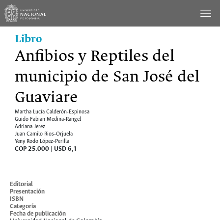
Saltar
al
contenido
Libro
Anfibios y Reptiles del
municipio de San José del
Guaviare
Martha Lucía Calderón-Espinosa
Guido Fabian Medina-Rangel
Adriana Jerez
Juan Camilo Rios-Orjuela
Yeny Rodo López-Perilla
COP 25.000 | USD 6,1
Cómo comprar
Editorial
Presentación
ISBN
Categoría
Fecha de publicación