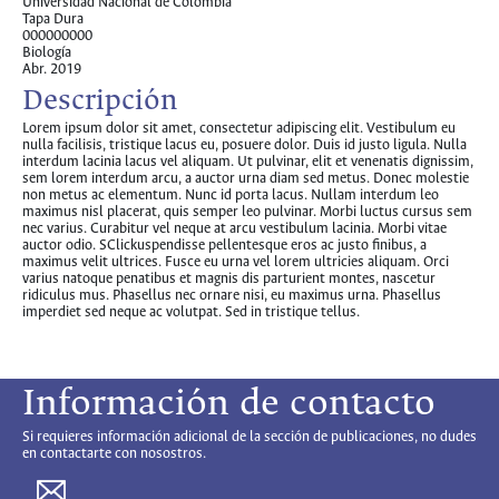
Universidad Nacional de Colombia
Tapa Dura
000000000
Biología
Abr. 2019
Descripción
Lorem ipsum dolor sit amet, consectetur adipiscing elit. Vestibulum eu
nulla facilisis, tristique lacus eu, posuere dolor. Duis id justo ligula. Nulla
interdum lacinia lacus vel aliquam. Ut pulvinar, elit et venenatis dignissim,
sem lorem interdum arcu, a auctor urna diam sed metus. Donec molestie
non metus ac elementum. Nunc id porta lacus. Nullam interdum leo
maximus nisl placerat, quis semper leo pulvinar. Morbi luctus cursus sem
nec varius. Curabitur vel neque at arcu vestibulum lacinia. Morbi vitae
auctor odio. SClickuspendisse pellentesque eros ac justo finibus, a
maximus velit ultrices. Fusce eu urna vel lorem ultricies aliquam. Orci
varius natoque penatibus et magnis dis parturient montes, nascetur
ridiculus mus. Phasellus nec ornare nisi, eu maximus urna. Phasellus
imperdiet sed neque ac volutpat. Sed in tristique tellus.
Información de contacto
Si requieres información adicional de la sección de publicaciones, no dudes
en contactarte con nosostros.