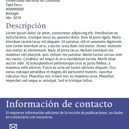
Universidad Nacional de Colombia
Tapa Dura
000000000
Biología
Abr. 2019
Descripción
Lorem ipsum dolor sit amet, consectetur adipiscing elit. Vestibulum eu
nulla facilisis, tristique lacus eu, posuere dolor. Duis id justo ligula. Nulla
interdum lacinia lacus vel aliquam. Ut pulvinar, elit et venenatis dignissim,
sem lorem interdum arcu, a auctor urna diam sed metus. Donec molestie
non metus ac elementum. Nunc id porta lacus. Nullam interdum leo
maximus nisl placerat, quis semper leo pulvinar. Morbi luctus cursus sem
nec varius. Curabitur vel neque at arcu vestibulum lacinia. Morbi vitae
auctor odio. SClickuspendisse pellentesque eros ac justo finibus, a
maximus velit ultrices. Fusce eu urna vel lorem ultricies aliquam. Orci
varius natoque penatibus et magnis dis parturient montes, nascetur
ridiculus mus. Phasellus nec ornare nisi, eu maximus urna. Phasellus
imperdiet sed neque ac volutpat. Sed in tristique tellus.
Información de contacto
Si requieres información adicional de la sección de publicaciones, no dudes
en contactarte con nosostros.