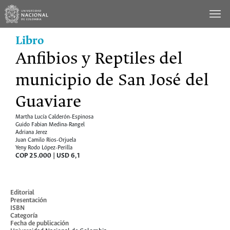
Saltar
al
contenido
Libro
Anfibios y Reptiles del
municipio de San José del
Guaviare
Martha Lucía Calderón-Espinosa
Guido Fabian Medina-Rangel
Adriana Jerez
Juan Camilo Rios-Orjuela
Yeny Rodo López-Perilla
COP 25.000 | USD 6,1
Cómo comprar
Editorial
Presentación
ISBN
Categoría
Fecha de publicación