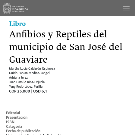
Saltar
al
contenido
Libro
Anfibios y Reptiles del
municipio de San José del
Guaviare
Martha Lucía Calderón-Espinosa
Guido Fabian Medina-Rangel
Adriana Jerez
Juan Camilo Rios-Orjuela
Yeny Rodo López-Perilla
COP 25.000 | USD 6,1
Cómo comprar
Editorial
Presentación
ISBN
Categoría
Fecha de publicación