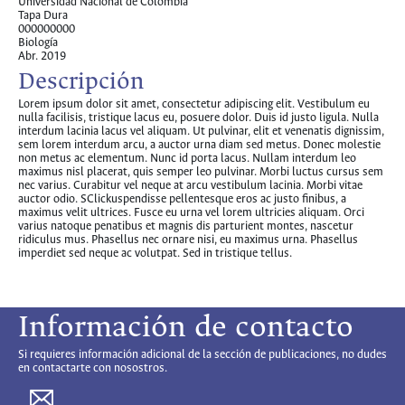
Universidad Nacional de Colombia
Tapa Dura
000000000
Biología
Abr. 2019
Descripción
Lorem ipsum dolor sit amet, consectetur adipiscing elit. Vestibulum eu
nulla facilisis, tristique lacus eu, posuere dolor. Duis id justo ligula. Nulla
interdum lacinia lacus vel aliquam. Ut pulvinar, elit et venenatis dignissim,
sem lorem interdum arcu, a auctor urna diam sed metus. Donec molestie
non metus ac elementum. Nunc id porta lacus. Nullam interdum leo
maximus nisl placerat, quis semper leo pulvinar. Morbi luctus cursus sem
nec varius. Curabitur vel neque at arcu vestibulum lacinia. Morbi vitae
auctor odio. SClickuspendisse pellentesque eros ac justo finibus, a
maximus velit ultrices. Fusce eu urna vel lorem ultricies aliquam. Orci
varius natoque penatibus et magnis dis parturient montes, nascetur
ridiculus mus. Phasellus nec ornare nisi, eu maximus urna. Phasellus
imperdiet sed neque ac volutpat. Sed in tristique tellus.
Información de contacto
Si requieres información adicional de la sección de publicaciones, no dudes
en contactarte con nosostros.