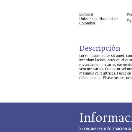
Editorial
Pre
Universidad Nacional de
Ta
Colombia
Descripción
Lorem ipsum dolor sit amet, conse
interdum lacinia lacus vel aliqu
molestie non metus ac elementum
sem nec varius. Curabitur vel neq
maximus velit ultrices. Fusce eu
ridiculus mus. Phasellus nec orna
Informac
Si requieres información a