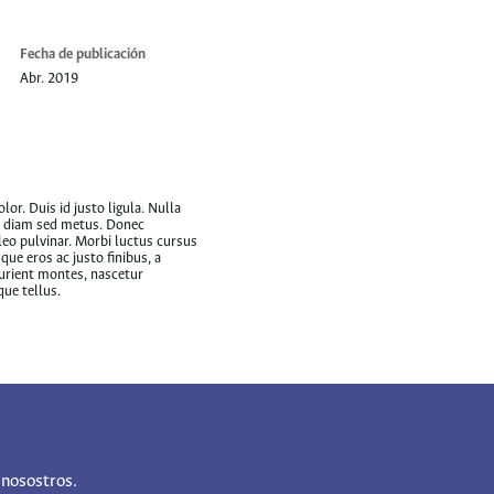
Fecha de publicación
Abr. 2019
lor. Duis id justo ligula. Nulla
na diam sed metus. Donec
eo pulvinar. Morbi luctus cursus
ue eros ac justo finibus, a
turient montes, nascetur
que tellus.
 nosostros.