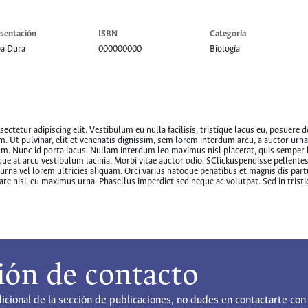
sentación
ISBN
Categoría
pa Dura
000000000
Biología
ctetur adipiscing elit. Vestibulum eu nulla facilisis, tristique lacus eu, posuere do
am. Ut pulvinar, elit et venenatis dignissim, sem lorem interdum arcu, a auctor ur
. Nunc id porta lacus. Nullam interdum leo maximus nisl placerat, quis semper l
ue at arcu vestibulum lacinia. Morbi vitae auctor odio. SClickuspendisse pellentesq
 urna vel lorem ultricies aliquam. Orci varius natoque penatibus et magnis dis par
re nisi, eu maximus urna. Phasellus imperdiet sed neque ac volutpat. Sed in tristi
ión de contacto
dicional de la sección de publicaciones, no dudes en contactarte con