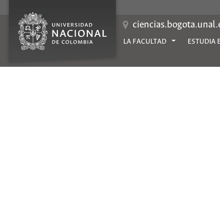
Saltar
al
contenido
ciencias.bogota.unal
LA FACULTAD
ESTUDIA 