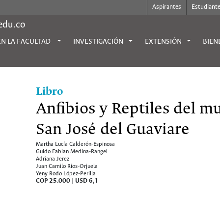
Aspirantes
Estudiant
.edu.co
EN LA FACULTAD
INVESTIGACIÓN
EXTENSIÓN
BIEN
Libro
Anfibios y Reptiles del m
San José del Guaviare
Martha Lucía Calderón-Espinosa
Guido Fabian Medina-Rangel
Adriana Jerez
Juan Camilo Rios-Orjuela
Yeny Rodo López-Perilla
COP 25.000 | USD 6,1
Cómo comprar