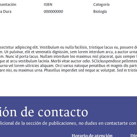
sentación
ISBN
Categoría
pa Dura
000000000
Biología
ctetur adipiscing elit. Vestibulum eu nulla facilisis, tristique lacus eu, posuere do
am. Ut pulvinar, elit et venenatis dignissim, sem lorem interdum arcu, a auctor ur
. Nunc id porta lacus. Nullam interdum leo maximus nisl placerat, quis semper l
ue at arcu vestibulum lacinia. Morbi vitae auctor odio. SClickuspendisse pellentesq
 urna vel lorem ultricies aliquam. Orci varius natoque penatibus et magnis dis par
re nisi, eu maximus urna. Phasellus imperdiet sed neque ac volutpat. Sed in tristi
ión de contacto
dicional de la sección de publicaciones, no dudes en contactarte con
Horario de atención
Dir