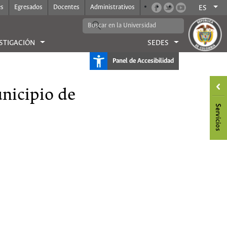
es
Egresados
Docentes
Administrativos
ES
STIGACIÓN
SEDES
Panel de Accesibilidad
unicipio de