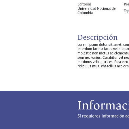
Editorial
Pre
Universidad Nacional de
Ta
Colombia
Descripción
Lorem ipsum dolor sit amet, conse
interdum lacinia lacus vel aliqu
molestie non metus ac elementum
sem nec varius. Curabitur vel neq
maximus velit ultrices. Fusce eu
ridiculus mus. Phasellus nec orna
Informac
Si requieres información a