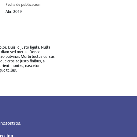
Fecha de publicación
Abr. 2019
lor. Duis id justo ligula. Nulla
na diam sed metus. Donec
eo pulvinar. Morbi luctus cursus
ue eros ac justo finibus, a
turient montes, nascetur
que tellus.
 nosostros.
ección