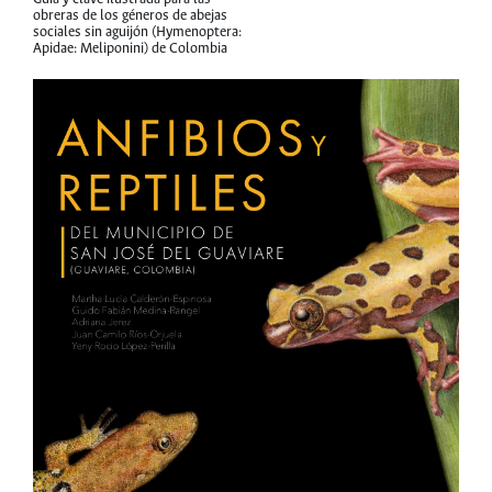
obreras de los géneros de abejas
sociales sin aguijón (Hymenoptera:
Apidae: Meliponini) de Colombia