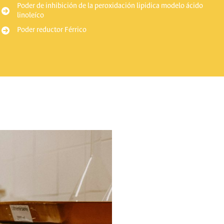
Poder de inhibición de la peroxidación lipidica modelo ácido
linoleíco
Poder reductor Férrico