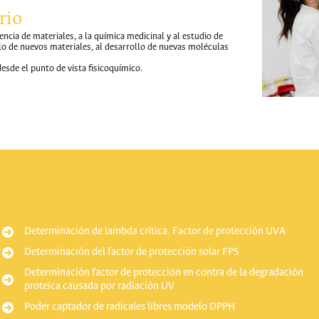
rio
ciencia de materiales, a la química medicinal y al estudio de
llo de nuevos materiales, al desarrollo de nuevas moléculas
esde el punto de vista fisicoquímico.
Determinación de lambda crítica. Factor de protección UVA
Determinación del factor de protección solar FPS
Determinación factor de protección en contra de la degradación
proteíca causada por radiación UV
Poder captador de radicales libres modelo DPPH