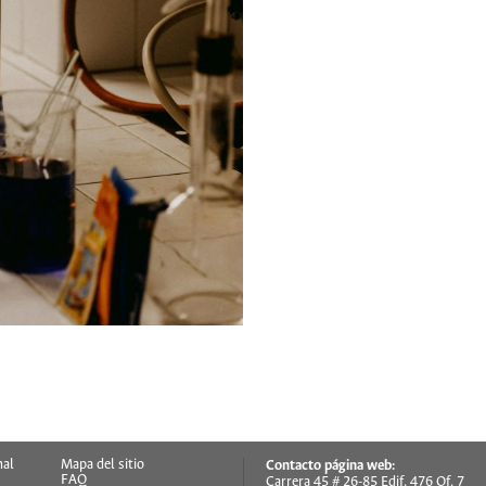
nal
Mapa del sitio
Contacto página web:
FAQ
Carrera 45 # 26-85 Edif. 476 Of. 7