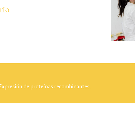
rio
Expresión de proteínas recombinantes.