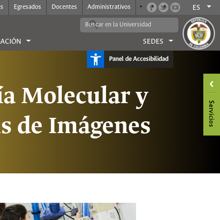
es
Egresados
Docentes
Administrativos
ES
GACIÓN
SEDES
Panel de Accesibilidad
ía Molecular y
is de Imágenes