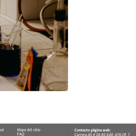
nal
Mapa del sitio
Contacto página web:
FAQ
Carrera 45 # 26-85 Edif. 476 Of. 7