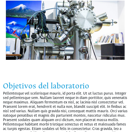
Objetivos del laboratorio
Pellentesque vel scelerisque mauris, id porta elit. Ut ut luctus purus. Integer
sed pellentesque sem. Nullam laoreet neque in diam porttitor, quis venenatis
neque maximus. Aliquam fermentum ex nisl, ac lacinia nisl consectetur vel.
Praesent lorem erat, hendrerit et nulla non, blandit suscipit elit. In finibus ac
nisl sed varius. Nullam quis gravida nisi, consequat mattis mauris. Orci varius
natoque penatibus et magnis dis parturient montes, nascetur ridiculus mus.
Praesent sodales quam aliquam orci dictum, non placerat massa mollis.
Pellentesque habitant morbi tristique senectus et netus et malesuada fames
ac turpis egestas. Etiam sodales ut felis in consectetur. Cras gravida, leo a