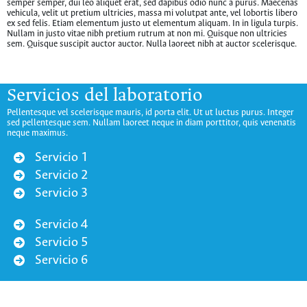
semper semper, dui leo aliquet erat, sed dapibus odio nunc a purus. Maecenas
vehicula, velit ut pretium ultricies, massa mi volutpat ante, vel lobortis libero
ex sed felis. Etiam elementum justo ut elementum aliquam. In in ligula turpis.
Nullam in justo vitae nibh pretium rutrum at non mi. Quisque non ultricies
sem. Quisque suscipit auctor auctor. Nulla laoreet nibh at auctor scelerisque.
Servicios del laboratorio
Pellentesque vel scelerisque mauris, id porta elit. Ut ut luctus purus. Integer
sed pellentesque sem. Nullam laoreet neque in diam porttitor, quis venenatis
neque maximus.
Servicio 1
Servicio 2
Servicio 3
Servicio 4
Servicio 5
Servicio 6