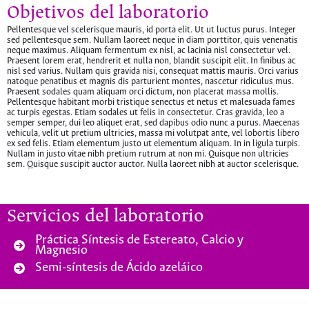
Objetivos del laboratorio
Pellentesque vel scelerisque mauris, id porta elit. Ut ut luctus purus. Integer
sed pellentesque sem. Nullam laoreet neque in diam porttitor, quis venenatis
neque maximus. Aliquam fermentum ex nisl, ac lacinia nisl consectetur vel.
Praesent lorem erat, hendrerit et nulla non, blandit suscipit elit. In finibus ac
nisl sed varius. Nullam quis gravida nisi, consequat mattis mauris. Orci varius
natoque penatibus et magnis dis parturient montes, nascetur ridiculus mus.
Praesent sodales quam aliquam orci dictum, non placerat massa mollis.
Pellentesque habitant morbi tristique senectus et netus et malesuada fames
ac turpis egestas. Etiam sodales ut felis in consectetur. Cras gravida, leo a
semper semper, dui leo aliquet erat, sed dapibus odio nunc a purus. Maecenas
vehicula, velit ut pretium ultricies, massa mi volutpat ante, vel lobortis libero
ex sed felis. Etiam elementum justo ut elementum aliquam. In in ligula turpis.
Nullam in justo vitae nibh pretium rutrum at non mi. Quisque non ultricies
sem. Quisque suscipit auctor auctor. Nulla laoreet nibh at auctor scelerisque.
Servicios del laboratorio
Práctica Síntesis de Estereato, Calcio y
Magnesio
Semi-síntesis de Ácido azeláico