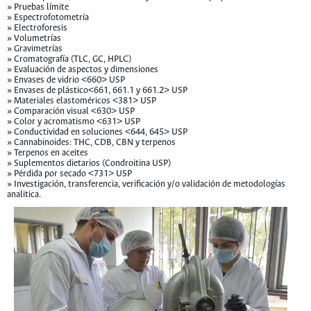
» Pruebas límite
» Espectrofotometría
» Electroforesis
» Volumetrías
» Gravimetrías
» Cromatografía (TLC, GC, HPLC)
» Evaluación de aspectos y dimensiones
» Envases de vidrio <660> USP
» Envases de plástico<661, 661.1 y 661.2> USP
» Materiales elastoméricos <381> USP
» Comparación visual <630> USP
» Color y acromatismo <631> USP
» Conductividad en soluciones <644, 645> USP
» Cannabinoides: THC, CDB, CBN y terpenos
» Terpenos en aceites
» Suplementos dietarios (Condroitina USP)
» Pérdida por secado <731> USP
» Investigación, transferencia, verificación y/o validación de metodologías
analitica.