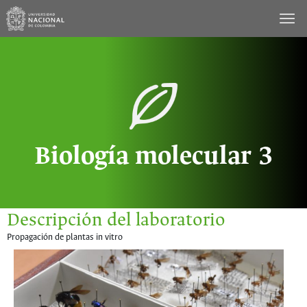
Saltar
al
contenido
Biología molecular 3
Descripción del laboratorio
Propagación de plantas in vitro