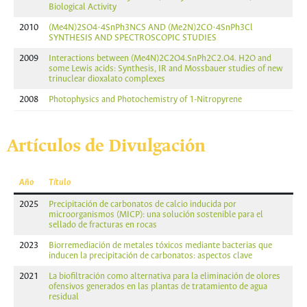
Biological Activity
2010
(Me4N)2SO4·4SnPh3NCS AND (Me2N)2CO·4SnPh3Cl
SYNTHESIS AND SPECTROSCOPIC STUDIES
2009
Interactions between (Me4N)2C2O4.SnPh2C2.O4. H2O and
some Lewis acids: Synthesis, IR and Mossbauer studies of new
trinuclear dioxalato complexes
2008
Photophysics and Photochemistry of 1-Nitropyrene
Artículos de Divulgación
Año
Título
2025
Precipitación de carbonatos de calcio inducida por
microorganismos (MICP): una solución sostenible para el
sellado de fracturas en rocas
2023
Biorremediación de metales tóxicos mediante bacterias que
inducen la precipitación de carbonatos: aspectos clave
2021
La biofiltración como alternativa para la eliminación de olores
ofensivos generados en las plantas de tratamiento de agua
residual