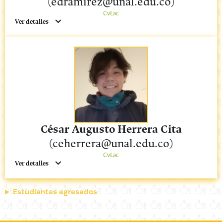
(edramirez@unal.edu.co)
CvLac
Ver detalles
César Augusto Herrera Cita
(ceherrera@unal.edu.co)
CvLac
Ver detalles
Estudiantes egresados