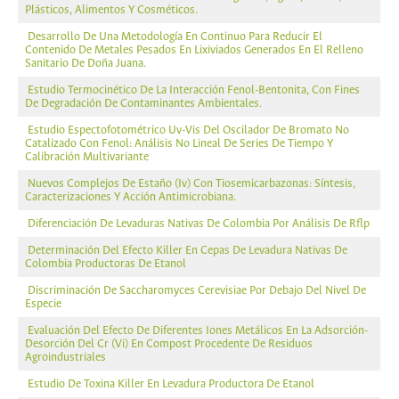
Plásticos, Alimentos Y Cosméticos.
Desarrollo De Una Metodología En Continuo Para Reducir El
Contenido De Metales Pesados En Lixiviados Generados En El Relleno
Sanitario De Doña Juana.
Estudio Termocinético De La Interacción Fenol-Bentonita, Con Fines
De Degradación De Contaminantes Ambientales.
Estudio Espectofotométrico Uv-Vis Del Oscilador De Bromato No
Catalizado Con Fenol: Análisis No Lineal De Series De Tiempo Y
Calibración Multivariante
Nuevos Complejos De Estaño (Iv) Con Tiosemicarbazonas: Síntesis,
Caracterizaciones Y Acción Antimicrobiana.
Diferenciación De Levaduras Nativas De Colombia Por Análisis De Rflp
Determinación Del Efecto Killer En Cepas De Levadura Nativas De
Colombia Productoras De Etanol
Discriminación De Saccharomyces Cerevisiae Por Debajo Del Nivel De
Especie
Evaluación Del Efecto De Diferentes Iones Metálicos En La Adsorción-
Desorción Del Cr (Vi) En Compost Procedente De Residuos
Agroindustriales
Estudio De Toxina Killer En Levadura Productora De Etanol