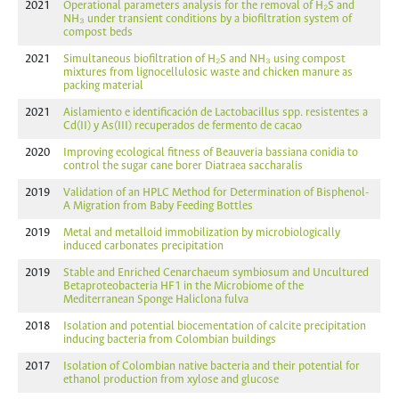
2021
Operational parameters analysis for the removal of H₂S and
NH₃ under transient conditions by a biofiltration system of
compost beds
2021
Simultaneous biofiltration of H₂S and NH₃ using compost
mixtures from lignocellulosic waste and chicken manure as
packing material
2021
Aislamiento e identificación de Lactobacillus spp. resistentes a
Cd(II) y As(III) recuperados de fermento de cacao
2020
Improving ecological fitness of Beauveria bassiana conidia to
control the sugar cane borer Diatraea saccharalis
2019
Validation of an HPLC Method for Determination of Bisphenol-
A Migration from Baby Feeding Bottles
2019
Metal and metalloid immobilization by microbiologically
induced carbonates precipitation
2019
Stable and Enriched Cenarchaeum symbiosum and Uncultured
Betaproteobacteria HF1 in the Microbiome of the
Mediterranean Sponge Haliclona fulva
2018
Isolation and potential biocementation of calcite precipitation
inducing bacteria from Colombian buildings
2017
Isolation of Colombian native bacteria and their potential for
ethanol production from xylose and glucose