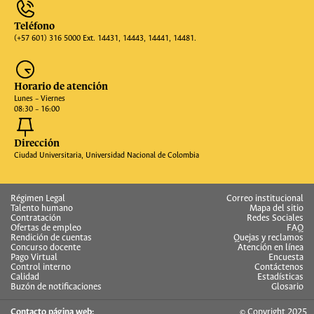
Teléfono
(+57 601) 316 5000 Ext. 14431, 14443, 14441, 14481.
Horario de atención
Lunes – Viernes
08:30 – 16:00
Dirección
Ciudad Universitaria, Universidad Nacional de Colombia
Régimen Legal
Correo institucional
Talento humano
Mapa del sitio
Contratación
Redes Sociales
Ofertas de empleo
FAQ
Rendición de cuentas
Quejas y reclamos
Concurso docente
Atención en línea
Pago Virtual
Encuesta
Control interno
Contáctenos
Calidad
Estadísticas
Buzón de notificaciones
Glosario
Contacto página web:
© Copyright 2025