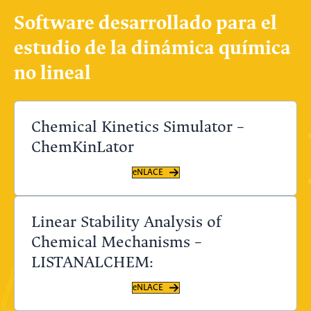
Software desarrollado para el
estudio de la dinámica química
no lineal
Chemical Kinetics Simulator –
ChemKinLator
eNLACE
Linear Stability Analysis of
Chemical Mechanisms –
LISTANALCHEM:
eNLACE