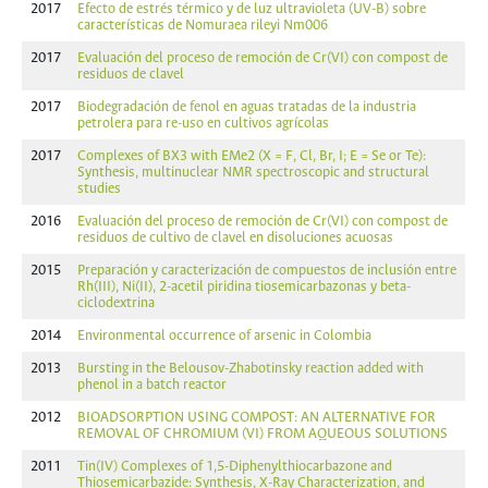
2017
Efecto de estrés térmico y de luz ultravioleta (UV-B) sobre
características de Nomuraea rileyi Nm006
2017
Evaluación del proceso de remoción de Cr(VI) con compost de
residuos de clavel
2017
Biodegradación de fenol en aguas tratadas de la industria
petrolera para re-uso en cultivos agrícolas
2017
Complexes of BX3 with EMe2 (X = F, Cl, Br, I; E = Se or Te):
Synthesis, multinuclear NMR spectroscopic and structural
studies
2016
Evaluación del proceso de remoción de Cr(VI) con compost de
residuos de cultivo de clavel en disoluciones acuosas
2015
Preparación y caracterización de compuestos de inclusión entre
Rh(III), Ni(II), 2-acetil piridina tiosemicarbazonas y beta-
ciclodextrina
2014
Environmental occurrence of arsenic in Colombia
2013
Bursting in the Belousov-Zhabotinsky reaction added with
phenol in a batch reactor
2012
BIOADSORPTION USING COMPOST: AN ALTERNATIVE FOR
REMOVAL OF CHROMIUM (VI) FROM AQUEOUS SOLUTIONS
2011
Tin(IV) Complexes of 1,5-Diphenylthiocarbazone and
Thiosemicarbazide: Synthesis, X-Ray Characterization, and