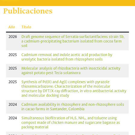
Publicaciones
Año
Título
2026
Draft genome sequence of Serratia surfactantfaciens strain 5b,
a cadmium-precipitating bacterium isolated from cocoa farm
soil
2025
Cadmium removal and indole acetic acid production by
ureolytic bacteria isolated from rhizosphere soils
2025
Molecular analysis of rhizobacteria with insecticidal activity
against potato pest Tecia solanivora
2025
Synthesis of Pd(II) and Ag(I) complexes with pyrazole
thiosemicarbazone: Characterization of the molecular
structure by DFT/X-ray diffraction, in vitro antibacterial activity
and molecular docking study
2024
Cadmium availability in rhizosphere and non-rhizosphere soils
in cacao farms in Santander, Colombia
2024
Simultaneous biofiltration of H₂S, NH₃, and toluene using
compost made of chicken manure and sugarcane bagasse as
packing material