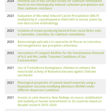
2024
Potential use of two Serratia strains for cadmium remediation
based on microbiologically induced carbonate precipitation and
their cadmium resistance
2023
Evaluation of Microbial Induced Calcite Precipitation (MICP)
mediated by A. crystallopoietes KNUC403 in mortar plates by
non-destructive methodology
2023
Isolation of urease-producing bacteria from cocoa farms soils
in Santander, Colombia, for cadmium remediation
2023
Biotecnología aplicada a la reparación de fisuras en concretos:
microorganismos que precipitan carbonatos
2022
Inoculation of Compost Biofilter for the Simultaneous Removal
of H₂S and NH₃ under Transient Conditions of Gas
Concentration
2021
Use of Trichoderma koningiopsis chitinase to enhance the
insecticidal activity of Beauveria bassiana against Diatraea
saccharalis
2021
Rheological properties of cement-based materials using a
biopolymer viscosity modifying admixture (BVMA) under
different dispersion conditions
2021
Arsenic in Latin America: New findings on source, mobilization
and mobility in human environments in 20 countries based on
decadal research 2010–2020