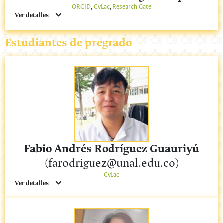
ORCID
,
CvLac
,
Research Gate
Ver detalles
Estudiantes de pregrado
Fabio Andrés Rodríguez Guauriyú
(farodriguez@unal.edu.co)
CvLac
Ver detalles