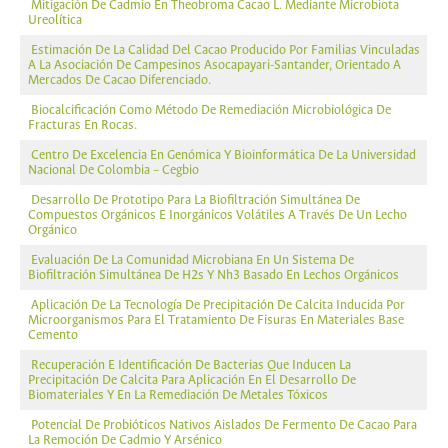
Mitigación De Cadmio En Theobroma Cacao L. Mediante Microbiota
Ureolítica
Estimación De La Calidad Del Cacao Producido Por Familias Vinculadas
A La Asociación De Campesinos Asocapayari-Santander, Orientado A
Mercados De Cacao Diferenciado.
Biocalcificación Como Método De Remediación Microbiológica De
Fracturas En Rocas.
Centro De Excelencia En Genómica Y Bioinformática De La Universidad
Nacional De Colombia – Cegbio
Desarrollo De Prototipo Para La Biofiltración Simultánea De
Compuestos Orgánicos E Inorgánicos Volátiles A Través De Un Lecho
Orgánico
Evaluación De La Comunidad Microbiana En Un Sistema De
Biofiltración Simultánea De H2s Y Nh3 Basado En Lechos Orgánicos
Aplicación De La Tecnología De Precipitación De Calcita Inducida Por
Microorganismos Para El Tratamiento De Fisuras En Materiales Base
Cemento
Recuperación E Identificación De Bacterias Que Inducen La
Precipitación De Calcita Para Aplicación En El Desarrollo De
Biomateriales Y En La Remediación De Metales Tóxicos
Potencial De Probióticos Nativos Aislados De Fermento De Cacao Para
La Remoción De Cadmio Y Arsénico