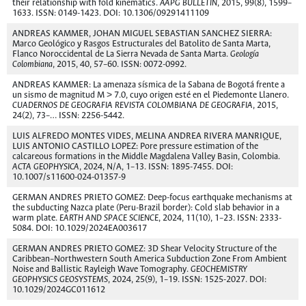
their relationship with fold kinematics.
AAPG BULLETIN
, 2015, 99(8), 1599–
1633. ISSN: 0149-1423. DOI: 10.1306/09291411109
ANDREAS KAMMER, JOHAN MIGUEL SEBASTIAN SANCHEZ SIERRA:
Marco Geológico y Rasgos Estructurales del Batolito de Santa Marta,
Flanco Noroccidental de La Sierra Nevada de Santa Marta.
Geología
Colombiana
, 2015, 40, 57–60. ISSN: 0072-0992.
ANDREAS KAMMER: La amenaza sísmica de la Sabana de Bogotá frente a
un sismo de magnitud M > 7.0, cuyo origen esté en el Piedemonte Llanero.
CUADERNOS DE GEOGRAFIA REVISTA COLOMBIANA DE GEOGRAFIA
, 2015,
24(2), 73–… ISSN: 2256-5442.
LUIS ALFREDO MONTES VIDES, MELINA ANDREA RIVERA MANRIQUE,
LUIS ANTONIO CASTILLO LOPEZ: Pore pressure estimation of the
calcareous formations in the Middle Magdalena Valley Basin, Colombia.
ACTA GEOPHYSICA
, 2024, N/A, 1–13. ISSN: 1895-7455. DOI:
10.1007/s11600-024-01357-9
GERMAN ANDRES PRIETO GOMEZ: Deep-focus earthquake mechanisms at
the subducting Nazca plate (Peru-Brazil border): Cold slab behavior in a
warm plate.
EARTH AND SPACE SCIENCE
, 2024, 11(10), 1–23. ISSN: 2333-
5084. DOI: 10.1029/2024EA003617
GERMAN ANDRES PRIETO GOMEZ: 3D Shear Velocity Structure of the
Caribbean–Northwestern South America Subduction Zone From Ambient
Noise and Ballistic Rayleigh Wave Tomography.
GEOCHEMISTRY
GEOPHYSICS GEOSYSTEMS
, 2024, 25(9), 1–19. ISSN: 1525-2027. DOI:
10.1029/2024GC011612