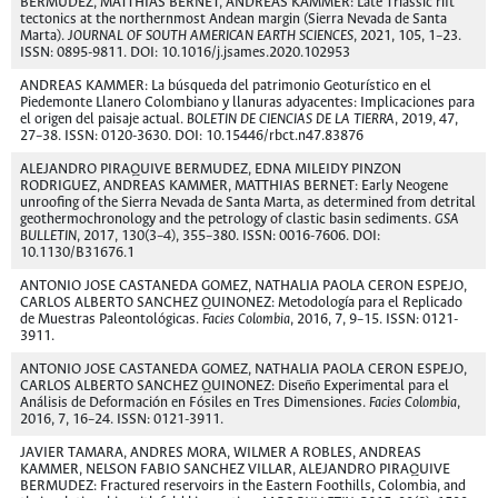
BERMUDEZ, MATTHIAS BERNET, ANDREAS KAMMER: Late Triassic rift
tectonics at the northernmost Andean margin (Sierra Nevada de Santa
Marta).
JOURNAL OF SOUTH AMERICAN EARTH SCIENCES
, 2021, 105, 1–23.
ISSN: 0895-9811. DOI: 10.1016/j.jsames.2020.102953
ANDREAS KAMMER: La búsqueda del patrimonio Geoturístico en el
Piedemonte Llanero Colombiano y llanuras adyacentes: Implicaciones para
el origen del paisaje actual.
BOLETIN DE CIENCIAS DE LA TIERRA
, 2019, 47,
27–38. ISSN: 0120-3630. DOI: 10.15446/rbct.n47.83876
ALEJANDRO PIRAQUIVE BERMUDEZ, EDNA MILEIDY PINZON
RODRIGUEZ, ANDREAS KAMMER, MATTHIAS BERNET: Early Neogene
unroofing of the Sierra Nevada de Santa Marta, as determined from detrital
geothermochronology and the petrology of clastic basin sediments.
GSA
BULLETIN
, 2017, 130(3–4), 355–380. ISSN: 0016-7606. DOI:
10.1130/B31676.1
ANTONIO JOSE CASTANEDA GOMEZ, NATHALIA PAOLA CERON ESPEJO,
CARLOS ALBERTO SANCHEZ QUINONEZ: Metodología para el Replicado
de Muestras Paleontológicas.
Facies Colombia
, 2016, 7, 9–15. ISSN: 0121-
3911.
ANTONIO JOSE CASTANEDA GOMEZ, NATHALIA PAOLA CERON ESPEJO,
CARLOS ALBERTO SANCHEZ QUINONEZ: Diseño Experimental para el
Análisis de Deformación en Fósiles en Tres Dimensiones.
Facies Colombia
,
2016, 7, 16–24. ISSN: 0121-3911.
JAVIER TAMARA, ANDRES MORA, WILMER A ROBLES, ANDREAS
KAMMER, NELSON FABIO SANCHEZ VILLAR, ALEJANDRO PIRAQUIVE
BERMUDEZ: Fractured reservoirs in the Eastern Foothills, Colombia, and