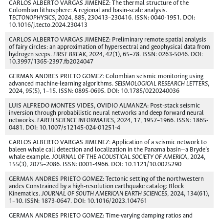
CARLOS ALBERTO VARGAS JIMENEZ: The thermal structure of the
Colombian lithosphere: A regional and basin-scale analysis.
TECTONOPHYSICS
, 2024, 885, 230413–230416. ISSN: 0040-1951. DOI:
10.1016/j.tecto.2024.230413
CARLOS ALBERTO VARGAS JIMENEZ: Preliminary remote spatial analysis
of fairy circles: an approximation of hypersectral and geophysical data from
hydrogen seeps.
FIRST BREAK
, 2024, 42(1), 65–78. ISSN: 0263-5046. DOI:
10.3997/1365-2397.fb2024047
GERMAN ANDRES PRIETO GOMEZ: Colombian seismic monitoring using
advanced machine-learning algorithms.
SEISMOLOGICAL RESEARCH LETTERS
,
2024, 95(5), 1–15. ISSN: 0895-0695. DOI: 10.1785/0220240036
LUIS ALFREDO MONTES VIDES, OVIDIO ALMANZA: Post-stack seismic
inversion through probabilistic neural networks and deep forward neural
networks.
EARTH SCIENCE INFORMATICS
, 2024, 17, 1957–1966. ISSN: 1865-
0481. DOI: 10.1007/s12145-024-01251-4
CARLOS ALBERTO VARGAS JIMENEZ: Application of a seismic network to
baleen whale call detection and localization in the Panama basin—a Bryde’s
whale example.
JOURNAL OF THE ACOUSTICAL SOCIETY OF AMERICA
, 2024,
155(3), 2075–2086. ISSN: 0001-4966. DOI: 10.1121/10.0025290
GERMAN ANDRES PRIETO GOMEZ: Tectonic setting of the northwestern
andes Constrained by a high-resolution earthquake catalog: Block
Kinematics.
JOURNAL OF SOUTH AMERICAN EARTH SCIENCES
, 2024, 134(61),
1–10. ISSN: 1873-0647. DOI: 10.1016/2023.104761
GERMAN ANDRES PRIETO GOMEZ: Time-varying damping ratios and