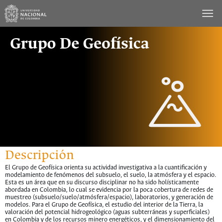
Saltar
al
contenido
Grupo De Geofísica
Descripción
El Grupo de Geofísica orienta su actividad investigativa a la cuantificación y
modelamiento de fenómenos del subsuelo, el suelo, la atmósfera y el espacio.
Esta es un área que en su discurso disciplinar no ha sido holísticamente
abordada en Colombia, lo cual se evidencia por la poca cobertura de redes de
muestreo (subsuelo/suelo/atmósfera/espacio), laboratorios, y generación de
modelos. Para el Grupo de Geofísica, el estudio del interior de la Tierra, la
valoración del potencial hidrogeológico (aguas subterráneas y superficiales)
en Colombia y de los recursos minero energéticos, y el dimensionamiento del