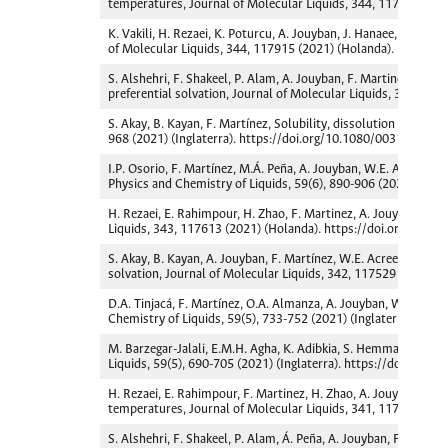
temperatures, Journal of Molecular Liquids, 344, 117935 (202
K. Vakili, H. Rezaei, K. Poturcu, A. Jouyban, J. Hanaee, F. Mart
of Molecular Liquids, 344, 117915 (2021) (Holanda). https://
S. Alshehri, F. Shakeel, P. Alam, A. Jouyban, F. Martinez, Sol
preferential solvation, Journal of Molecular Liquids, 344, 11
S. Akay, B. Kayan, F. Martínez, Solubility, dissolution thermod
968 (2021) (Inglaterra). https://doi.org/10.1080/00319104.
I.P. Osorio, F. Martínez, M.Á. Peña, A. Jouyban, W.E. Acree, Jr.
Physics and Chemistry of Liquids, 59(6), 890-906 (2021) (In
H. Rezaei, E. Rahimpour, H. Zhao, F. Martinez, A. Jouyban, De
Liquids, 343, 117613 (2021) (Holanda). https://doi.org/10.10
S. Akay, B. Kayan, A. Jouyban, F. Martínez, W.E. Acree, Jr., Eq
solvation, Journal of Molecular Liquids, 342, 117529 (2021) 
D.A. Tinjacá, F. Martínez, O.A. Almanza, A. Jouyban, W.E. Acre
Chemistry of Liquids, 59(5), 733-752 (2021) (Inglaterra). h
M. Barzegar-Jalali, E.M.H. Agha, K. Adibkia, S. Hemmati, F. Ma
Liquids, 59(5), 690-705 (2021) (Inglaterra). https://doi.or
H. Rezaei, E. Rahimpour, F. Martinez, H. Zhao, A. Jouyban, Stu
temperatures, Journal of Molecular Liquids, 341, 117350 (202
S. Alshehri, F. Shakeel, P. Alam, Á. Peña, A. Jouyban, F. Marti