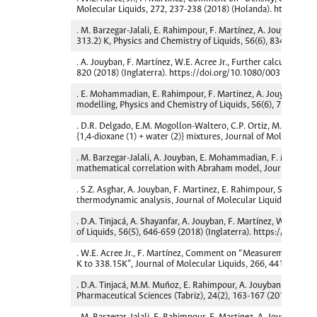
Molecular Liquids, 272, 237-238 (2018) (Holanda). https://do
. M. Barzegar-Jalali, E. Rahimpour, F. Martínez, A. Jouyban, 
313.2) K, Physics and Chemistry of Liquids, 56(6), 834-842 (
. A. Jouyban, F. Martínez, W.E. Acree Jr., Further calculations
820 (2018) (Inglaterra). https://doi.org/10.1080/00319104.
. E. Mohammadian, E. Rahimpour, F. Martinez, A. Jouyban, Sol
modelling, Physics and Chemistry of Liquids, 56(6), 751-758 
. D.R. Delgado, E.M. Mogollon-Waltero, C.P. Ortiz, M.Á. Peña,
{1,4-dioxane (1) + water (2)} mixtures, Journal of Molecular 
. M. Barzegar-Jalali, A. Jouyban, E. Mohammadian, F. Martin
mathematical correlation with Abraham model, Journal of Mol
. S.Z. Asghar, A. Jouyban, F. Martinez, E. Rahimpour, Solubili
thermodynamic analysis, Journal of Molecular Liquids, 268, 5
. D.A. Tinjacá, A. Shayanfar, A. Jouyban, F. Martínez, W.E. Acre
of Liquids, 56(5), 646-659 (2018) (Inglaterra). https://doi.
. W.E. Acree Jr., F. Martínez, Comment on “Measurement, corre
K to 338.15K”, Journal of Molecular Liquids, 266, 441-442 (2
. D.A. Tinjacá, M.M. Muñoz, E. Rahimpour, A. Jouyban, F. Martí
Pharmaceutical Sciences (Tabriz), 24(2), 163-167 (2018) (Irán