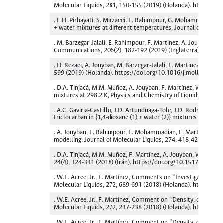
Molecular Liquids, 281, 150-155 (2019) (Holanda). https://do
. F.H. Pirhayati, S. Mirzaeei, E. Rahimpour, G. Mohammadi, F.
+ water mixtures at different temperatures, Journal of Molecu
. M. Barzegar-Jalali, E. Rahimpour, F. Martinez, A. Jouyban, S
Communications, 206(2), 182-192 (2019) (Inglaterra). https
. H. Rezaei, A. Jouyban, M. Barzegar-Jalali, F. Martinez, E. Ra
599 (2019) (Holanda). https://doi.org/10.1016/j.molliq.2019.
. D.A. Tinjacá, M.M. Muñoz, A. Jouyban, F. Martínez, W.E. Acree
mixtures at 298.2 K, Physics and Chemistry of Liquids, 57(2)
. A.C. Gaviria-Castillo, J.D. Artunduaga-Tole, J.D. Rodríguez-
triclocarban in {1,4-dioxane (1) + water (2)} mixtures at 298
. A. Jouyban, E. Rahimpour, E. Mohammadian, F. Martinez, Bu
modelling, Journal of Molecular Liquids, 274, 418-425 (2019)
. D.A. Tinjacá, M.M. Muñoz, F. Martínez, A. Jouyban, W.E. Acre
24(4), 324-331 (2018) (Irán). https://doi.org/10.15171/PS.20
. W.E. Acree, Jr., F. Martínez, Comments on “Investigation of
Molecular Liquids, 272, 689-691 (2018) (Holanda). https://do
. W.E. Acree, Jr., F. Martínez, Comment on “Density, dynamic v
Molecular Liquids, 272, 237-238 (2018) (Holanda). https://do
. W.E. Acree, Jr., F. Martínez, Comment on “Density, dynamic v