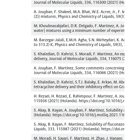
Journal of Molecular Liquids, 336, 116300 (2021) (Holanda). 
A. Jouyban, F. Shakeel, M.A. Bhat, W.E. Acree, Jr., F. Martíne
(2)} mixtures, Physics and Chemistry of Liquids, 59(3), 423-
M. Khoubnasabjafari, D.R. Delgado, F. Martinez, A. Jouyban, W.E
water} mixtures using a minimum number of experimental data
M. Barzegar-Jalali, E.M.H. Agha, S.N. Mirheydari, K. Adibkia, F
to 313.2) K, Physics and Chemistry of Liquids, 59(3), 331-34
S. Khaledian, D. Kahrizi, S. Moradi, F. Martinez, An experimen
delivery, Journal of Molecular Liquids, 334, 116075 (2021) (
A. Jouyban, F. Martínez, Some comments concerning “Measureme
Journal of Molecular Liquids, 334, 116066 (2021) (Holanda). 
S. Khaledian, D. Kahrizi, S.T.J. Balaky, E. Arkan, M. Abdoli, 
tetracycline delivery and their inhibitory effect on Gram+ an
H. Rezaei, H. Rezaei, E. Rahimpour, F. Martinez, A. Jouyban, So
115936 (2021) (Holanda). https://doi.org/10.1016/j.molliq.
S. Akay, B. Kayan, A. Jouyban, F. Martínez, Solubility and dis
(Holanda). https://doi.org/10.1016/j.molliq.2021.116038
S. Akay, B. Kayan, F. Martínez, Solubility of fluconazole in (
Liquids, 333, 115987 (2021) (Holanda). https://doi.org/10.10
M. Moradi, H. Sayari, F. Martinez, H. Zhao, J. Hanaee, E. Rah