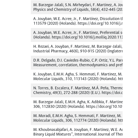
M. Barzegar-Jalali, S.N. Mirheydari, F. Martinez, A. Jouyban,
Physics and Chemistry of Liquids, 58(4), 432-445 (2020) (In
A. Jouyban, W.E. Acree, Jr., F. Martínez, Dissolution thermody
113579 (2020) (Holanda). https://doi.org/10.1016/j.molliq.
A. Jouyban, W.E. Acree, Jr., F. Martinez, Preferential solvatio
(Holanda). https://doi.org/10.1016/j.molliq.2020.113249
H. Rezaei, A. Jouyban, F. Martinez, M. Barzegar-Jalali, E. Rah
Industrial Pharmacy, 46(6), 910-915 (2020) (Inglaterra). ht
D.R. Delgado, D.I. Caviedes-Rubio, C.P. Ortiz, Y.L. Parra-Pava, 
Measurement, correlation, thermodynamics and preferential s
K. Jouyban, E.M.H. Agha, S. Hemmati, F. Martinez, M. Kuentz, 
Molecular Liquids, 310, 113143 (2020) (Holanda). https://do
N. Torres, B. Escalera, F. Martínez, M.Á. Peña, Thermodynamic
Chemistry, 49(3), 272-288 (2020) (E.U.). https://doi.org/10
M. Barzegar-Jalali, E.M.H. Agha, K. Adibkia, F. Martinez, M. Ku
306, 112830 (2020) (Holanda). https://doi.org/10.1016/j.mol
M. Moradi, E.M.H. Agha, S. Hemmati, F. Martinez, M. Kuentz, A.
Molecular Liquids, 306, 112774 (2020) (Holanda). https://do
M. Khoubnasabjafari, A. Jouyban, F. Martinez, W.E. Acree Jr.
Binary Liquid Mixtures”, International Journal of Thermophys