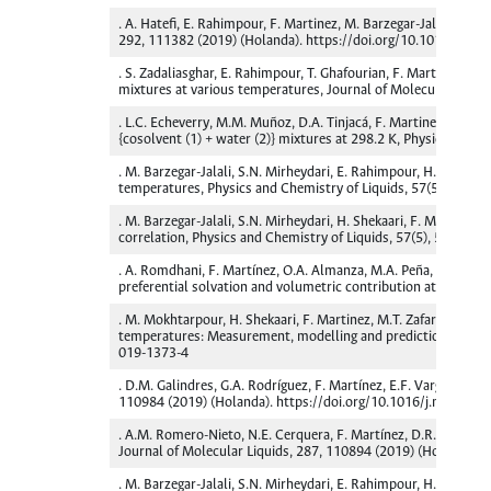
. A. Hatefi, E. Rahimpour, F. Martinez, M. Barzegar-Jalali, A.
292, 111382 (2019) (Holanda). https://doi.org/10.1016/j.mol
. S. Zadaliasghar, E. Rahimpour, T. Ghafourian, F. Martinez, 
mixtures at various temperatures, Journal of Molecular Liqui
. L.C. Echeverry, M.M. Muñoz, D.A. Tinjacá, F. Martinez, M.A. 
{cosolvent (1) + water (2)} mixtures at 298.2 K, Physics and 
. M. Barzegar-Jalali, S.N. Mirheydari, E. Rahimpour, H. Shekaa
temperatures, Physics and Chemistry of Liquids, 57(5), 640-
. M. Barzegar-Jalali, S.N. Mirheydari, H. Shekaari, F. Martine
correlation, Physics and Chemistry of Liquids, 57(5), 578-58
. A. Romdhani, F. Martínez, O.A. Almanza, M.A. Peña, A. Jouyb
preferential solvation and volumetric contribution at saturat
. M. Mokhtarpour, H. Shekaari, F. Martinez, M.T. Zafarani-Moa
temperatures: Measurement, modelling and prediction with th
019-1373-4
. D.M. Galindres, G.A. Rodríguez, F. Martínez, E.F. Vargas, Mo
110984 (2019) (Holanda). https://doi.org/10.1016/j.molliq.
. A.M. Romero-Nieto, N.E. Cerquera, F. Martínez, D.R. Delgado
Journal of Molecular Liquids, 287, 110894 (2019) (Holanda). 
. M. Barzegar-Jalali, S.N. Mirheydari, E. Rahimpour, H. Shekaa