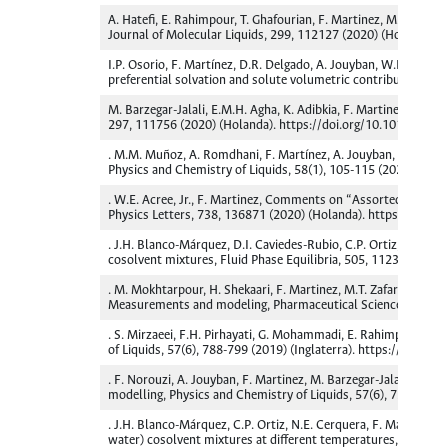
A. Hatefi, E. Rahimpour, T. Ghafourian, F. Martinez, M. Barzegar
Journal of Molecular Liquids, 299, 112127 (2020) (Holanda). 
I.P. Osorio, F. Martínez, D.R. Delgado, A. Jouyban, W.E. Acree
preferential solvation and solute volumetric contribution at 
M. Barzegar-Jalali, E.M.H. Agha, K. Adibkia, F. Martinez, A. Jo
297, 111756 (2020) (Holanda). https://doi.org/10.1016/j.mol
. M.M. Muñoz, A. Romdhani, F. Martínez, A. Jouyban, W.E. Acree
Physics and Chemistry of Liquids, 58(1), 105-115 (2020) (In
. W.E. Acree, Jr., F. Martinez, Comments on “Assorted interac
Physics Letters, 738, 136871 (2020) (Holanda). https://doi.o
. J.H. Blanco-Márquez, D.I. Caviedes-Rubio, C.P. Ortiz, N.E. C
cosolvent mixtures, Fluid Phase Equilibria, 505, 112361 (2020
. M. Mokhtarpour, H. Shekaari, F. Martinez, M.T. Zafarani-Moat
Measurements and modeling, Pharmaceutical Sciences (Tabriz),
. S. Mirzaeei, F.H. Pirhayati, G. Mohammadi, E. Rahimpour, F. 
of Liquids, 57(6), 788-799 (2019) (Inglaterra). https://doi.
. F. Norouzi, A. Jouyban, F. Martinez, M. Barzegar-Jalali, E. 
modelling, Physics and Chemistry of Liquids, 57(6), 755-767 
. J.H. Blanco-Márquez, C.P. Ortiz, N.E. Cerquera, F. Martínez, 
water) cosolvent mixtures at different temperatures, Journal