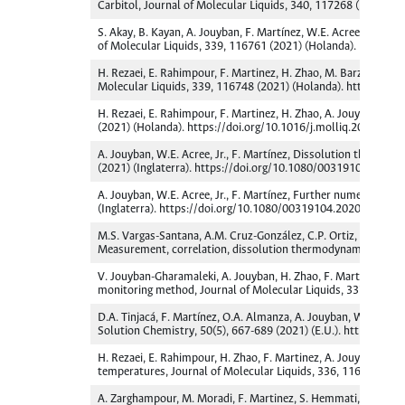
Carbitol, Journal of Molecular Liquids, 340, 117268 (2021) (
S. Akay, B. Kayan, A. Jouyban, F. Martínez, W.E. Acree, Jr., So
of Molecular Liquids, 339, 116761 (2021) (Holanda). https://
H. Rezaei, E. Rahimpour, F. Martinez, H. Zhao, M. Barzegar-Jalal
Molecular Liquids, 339, 116748 (2021) (Holanda). https://do
H. Rezaei, E. Rahimpour, F. Martinez, H. Zhao, A. Jouyban, Solu
(2021) (Holanda). https://doi.org/10.1016/j.molliq.2021.116
A. Jouyban, W.E. Acree, Jr., F. Martínez, Dissolution thermody
(2021) (Inglaterra). https://doi.org/10.1080/00319104.2020
A. Jouyban, W.E. Acree, Jr., F. Martínez, Further numerical an
(Inglaterra). https://doi.org/10.1080/00319104.2020.174370
M.S. Vargas-Santana, A.M. Cruz-González, C.P. Ortiz, D.R. Delga
Measurement, correlation, dissolution thermodynamics and pre
V. Jouyban-Gharamaleki, A. Jouyban, H. Zhao, F. Martinez, E. R
monitoring method, Journal of Molecular Liquids, 337, 11606
D.A. Tinjacá, F. Martínez, O.A. Almanza, A. Jouyban, W.E. Acre
Solution Chemistry, 50(5), 667-689 (2021) (E.U.). https://d
H. Rezaei, E. Rahimpour, H. Zhao, F. Martinez, A. Jouyban, S
temperatures, Journal of Molecular Liquids, 336, 116519 (202
A. Zarghampour, M. Moradi, F. Martinez, S. Hemmati, E. Rahimp