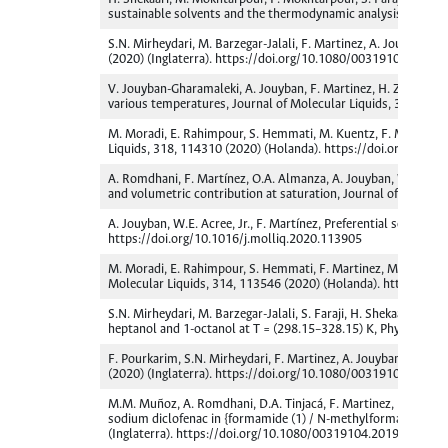
sustainable solvents and the thermodynamic analysis of these
S.N. Mirheydari, M. Barzegar-Jalali, F. Martinez, A. Jouyban, S
(2020) (Inglaterra). https://doi.org/10.1080/00319104.2019
V. Jouyban-Gharamaleki, A. Jouyban, F. Martinez, H. Zhao, E. 
various temperatures, Journal of Molecular Liquids, 320, 114
M. Moradi, E. Rahimpour, S. Hemmati, M. Kuentz, F. Martinez, A
Liquids, 318, 114310 (2020) (Holanda). https://doi.org/10.10
A. Romdhani, F. Martínez, O.A. Almanza, A. Jouyban, W.E. Acre
and volumetric contribution at saturation, Journal of Molecu
A. Jouyban, W.E. Acree, Jr., F. Martínez, Preferential solvati
https://doi.org/10.1016/j.molliq.2020.113905
M. Moradi, E. Rahimpour, S. Hemmati, F. Martinez, M. Barzegar-
Molecular Liquids, 314, 113546 (2020) (Holanda). https://do
S.N. Mirheydari, M. Barzegar-Jalali, S. Faraji, H. Shekaari, F.
heptanol and 1-octanol at T = (298.15–328.15) K, Physics and
F. Pourkarim, S.N. Mirheydari, F. Martinez, A. Jouyban, Solubi
(2020) (Inglaterra). https://doi.org/10.1080/00319104.2019
M.M. Muñoz, A. Romdhani, D.A. Tinjacá, F. Martinez, L.C. Echev
sodium diclofenac in {formamide (1) / N-methylformamide (1) 
(Inglaterra). https://doi.org/10.1080/00319104.2019.160854