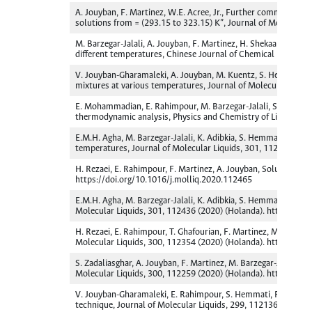
A. Jouyban, F. Martinez, W.E. Acree, Jr., Further comments 
solutions from = (293.15 to 323.15) K”, Journal of Molecular
M. Barzegar-Jalali, A. Jouyban, F. Martinez, H. Shekaari, S.N.
different temperatures, Chinese Journal of Chemical Engineeri
V. Jouyban-Gharamaleki, A. Jouyban, M. Kuentz, S. Hemmati, F.
mixtures at various temperatures, Journal of Molecular Liqui
E. Mohammadian, E. Rahimpour, M. Barzegar-Jalali, S. Dadmand,
thermodynamic analysis, Physics and Chemistry of Liquids, 5
E.M.H. Agha, M. Barzegar-Jalali, K. Adibkia, S. Hemmati, F. Ma
temperatures, Journal of Molecular Liquids, 301, 112474 (202
H. Rezaei, E. Rahimpour, F. Martinez, A. Jouyban, Solubility of
https://doi.org/10.1016/j.molliq.2020.112465
E.M.H. Agha, M. Barzegar-Jalali, K. Adibkia, S. Hemmati, M. Kue
Molecular Liquids, 301, 112436 (2020) (Holanda). https://do
H. Rezaei, E. Rahimpour, T. Ghafourian, F. Martinez, M. Barzega
Molecular Liquids, 300, 112354 (2020) (Holanda). https://do
S. Zadaliasghar, A. Jouyban, F. Martinez, M. Barzegar-Jalali, E
Molecular Liquids, 300, 112259 (2020) (Holanda). https://do
V. Jouyban-Gharamaleki, E. Rahimpour, S. Hemmati, F. Martinez
technique, Journal of Molecular Liquids, 299, 112136 (2020) 