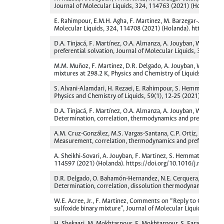
Journal of Molecular Liquids, 324, 114763 (2021) (Holanda). 
E. Rahimpour, E.M.H. Agha, F. Martinez, M. Barzegar-Jalali, A.
Molecular Liquids, 324, 114708 (2021) (Holanda). https://do
D.A. Tinjacá, F. Martínez, O.A. Almanza, A. Jouyban, W.E. Acre
preferential solvation, Journal of Molecular Liquids, 324, 11
M.M. Muñoz, F. Martinez, D.R. Delgado, A. Jouyban, W.E. Acree
mixtures at 298.2 K, Physics and Chemistry of Liquids, 59(1)
S. Alvani-Alamdari, H. Rezaei, E. Rahimpour, S. Hemmati, F. Ma
Physics and Chemistry of Liquids, 59(1), 12-25 (2021) (Ingla
D.A. Tinjacá, F. Martínez, O.A. Almanza, A. Jouyban, W.E. Ac
Determination, correlation, thermodynamics and preferential
A.M. Cruz-González, M.S. Vargas-Santana, C.P. Ortiz, N.E. Cerqu
Measurement, correlation, thermodynamics and preferential so
A. Sheikhi-Sovari, A. Jouyban, F. Martinez, S. Hemmati, E. Rah
114597 (2021) (Holanda). https://doi.org/10.1016/j.molliq.
D.R. Delgado, O. Bahamón-Hernandez, N.E. Cerquera, C.P. Ortiz, 
Determination, correlation, dissolution thermodynamics and p
W.E. Acree, Jr., F. Martinez, Comments on “Reply to Comments 
sulfoxide binary mixture”, Journal of Molecular Liquids, 321
H. Shekaari, M. Mokhtarpour, F. Mokhtarpour, S. Faraji, F. Mart