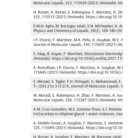
Molecular Liquids, 333, 115929 (2021) (Holanda). https://do
H. Rezaei, H. Rezaei, E. Rahimpour, F. Martinez, H. Zhao, A. Jo
332, 115515 (2021) (Holanda). https://doi.org/10.1016/j.mol
E.M.H. Agha, M. Barzegar-Jalali, S.N. Mirheydari, K. Adibkia, F
Physics and Chemistry of Liquids, 59(2), 169-180 (2021) (In
I.P. Osorio, F. Martínez, M.A. Peña, A. Jouyban, W.E. Acree, Jr
Journal of Molecular Liquids, 330, 115693 (2021) (Holanda). 
S. Akay, B. Kayan, F. Martínez, Dissolution thermodynamics an
(Holanda). https://doi.org/10.1016/j.molliq.2021.115675
A. Romdhani, I.P. Osorio, F. Martínez, A. Jouyban, W.E. Acree J
115645 (2021) (Holanda). https://doi.org/10.1016/j.molliq.
S. Mirzaei, S. Taghe, F.H. Pirhayati, G. Mohammadi, E. Rahimp
T= (293.2 to 313.2) K, Journal of Molecular Liquids, 329, 11
M. Moradi, E. Rahimpour, H. Zhao, F. Martinez, A. Jouyban, So
Molecular Liquids, 326, 115287 (2021) (Holanda). https://do
A.M. Cruz-González, M.S. Santana-Tovar, S.J. Polanía-Orozco, C.
triclocarban in ethylene glycol + water mixtures, Journal of 
A. Sheikhi-Sovari, A. Jouyban, F. Martinez, S. Hemmati, E. Rah
325, 115095 (2021) (Holanda). https://doi.org/10.1016/j.mol
H. Rezaei, A. Jouyban, F. Martinez, M. Barzegar-Jalali, S. Hem