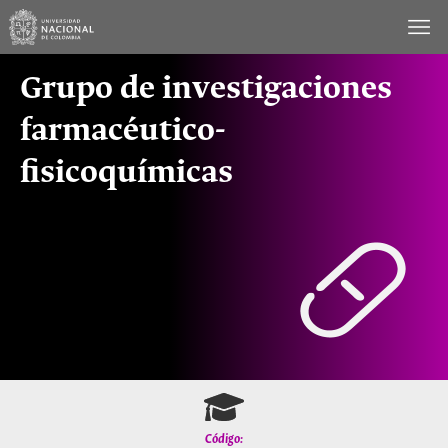
Saltar
al
contenido
Grupo de investigaciones
farmacéutico-
fisicoquímicas
Código: