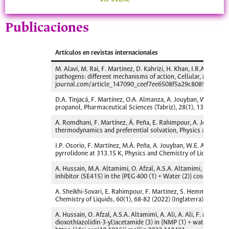
Publicaciones
Artículos en revistas internacionales
M. Alavi, M. Rai, F. Martinez, D. Kahrizi, H. Khan, I.R.A.d. Me
pathogens: different mechanisms of action, Cellular, Molecul
journal.com/article_147090_ceef7ee6508f5a29c8085fcbb9f25
D.A. Tinjacá, F. Martínez, O.A. Almanza, A. Jouyban, W.E. Acre
propanol, Pharmaceutical Sciences (Tabriz), 28(1), 130-144 (2
A. Romdhani, F. Martínez, Á. Peña, E. Rahimpour, A. Jouyban, W.E
thermodynamics and preferential solvation, Physics and Chemi
I.P. Osorio, F. Martínez, M.Á. Peña, A. Jouyban, W.E. Acree, J
pyrrolidone at 313.15 K, Physics and Chemistry of Liquids, 6
A. Hussain, M.A. Altamimi, O. Afzal, A.S.A. Altamimi, A. Ali, A.
inhibitor (SE415) in the {PEG 400 (1) + Water (2)} cosolvent
A. Sheikhi-Sovari, E. Rahimpour, F. Martinez, S. Hemmati, H. Z
Chemistry of Liquids, 60(1), 68-82 (2022) (Inglaterra). http
A. Hussain, O. Afzal, A.S.A. Altamimi, A. Ali, A. Ali, F. Martine
dioxothiazolidin-3-yl)acetamide (3) in {NMP (1) + water (2)} 