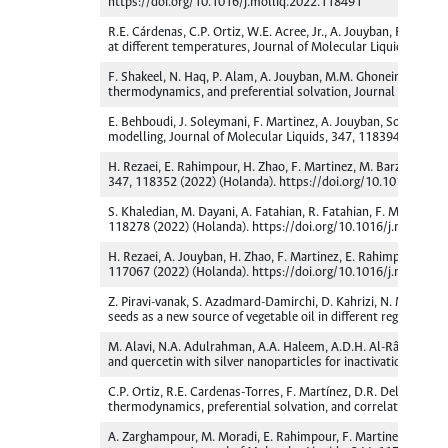
https://doi.org/10.1016/j.molliq.2022.118491
R.E. Cárdenas, C.P. Ortiz, W.E. Acree, Jr., A. Jouyban, F. Mar
at different temperatures, Journal of Molecular Liquids, 349
F. Shakeel, N. Haq, P. Alam, A. Jouyban, M.M. Ghoneim, S. Als
thermodynamics, and preferential solvation, Journal of Molec
E. Behboudi, J. Soleymani, F. Martinez, A. Jouyban, Solubilit
modelling, Journal of Molecular Liquids, 347, 118394 (2022) 
H. Rezaei, E. Rahimpour, H. Zhao, F. Martinez, M. Barzegar-Jala
347, 118352 (2022) (Holanda). https://doi.org/10.1016/j.mol
S. Khaledian, M. Dayani, A. Fatahian, R. Fatahian, F. Martinez, 
118278 (2022) (Holanda). https://doi.org/10.1016/j.molliq.
H. Rezaei, A. Jouyban, H. Zhao, F. Martinez, E. Rahimpour, Sol
117067 (2022) (Holanda). https://doi.org/10.1016/j.molliq.
Z. Piravi-vanak, S. Azadmard-Damirchi, D. Kahrizi, N. Mooraki,
seeds as a new source of vegetable oil in different regions of
M. Alavi, N.A. Adulrahman, A.A. Haleem, A.D.H. Al-Râwanduzi,
and quercetin with silver nanoparticles for inactivation of ba
C.P. Ortiz, R.E. Cardenas-Torres, F. Martínez, D.R. Delgado, S
thermodynamics, preferential solvation, and correlation, Mol
A. Zarghampour, M. Moradi, E. Rahimpour, F. Martinez, H. Zhao,