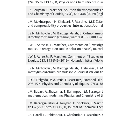
(293.15 to 313.15) K, Physics and Chemistry of Liquids, 57(4
. A. Jouyban, F. Martinez, Solution thermodynamics and prefer
and Chemistry of Liquids, 57(4), 432-444 (2019) (Inglaterra
. M. Mokhtarpour, H. Shekaari, F. Martinez, M.T. Zafarani-Moa
and compressibility properties, International Journal of Pha
. S.N. Mirheydari, M. Barzegar-Jalali, B. Golmohamadi, H. Shek
dimethylformamide (ethanol, water) at T = (288.15–318.15) K,
. W.E. Acree Jr., F. Martínez, Comments on “Investigation of 
molecule recognition tool in solution phase”, Journal of Mole
. W.E. Acree Jr., F. Martínez, Comment on “Studies on molecu
Liquids, 283, 548-549 (2019) (Holanda). https://doi.org/10.1
. S.N. Mirheydari, M. Barzegar-Jalali, H. Shekaari, F. Martinez
methylimidazolium bromide ionic liquid at various temperatur
. D.R. Delgado, M.Á. Peña, F. Martínez, Extended Hildebrand s
298.15 K, Physics and Chemistry of Liquids, 57(3), 388-400 (
. M. Babaei, A. Shayanfar, E. Rahimpour, M. Barzegar-Jalali, F
mathematical modelling, Physics and Chemistry of Liquids, 5
. M. Barzegar-Jalali, A. Jouyban, H. Shekaari, F. Martinez, S.N
at T = (293.15 to 313.15) K, Journal of Chemical Thermodynam
. A. Hatefi, E. Rahimpour, T. Ghafourian, F. Martinez, M. Barze