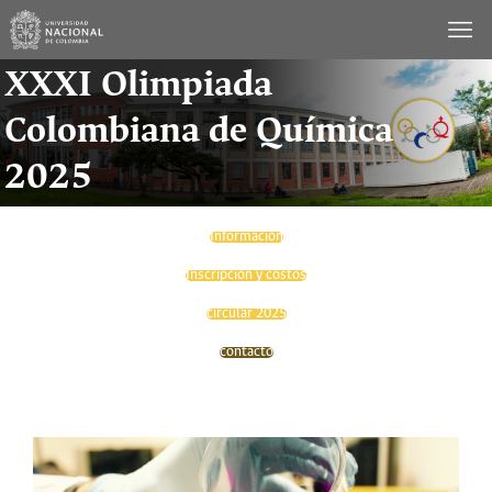
Saltar
al
contenido
XXXI Olimpiada
Colombiana de Química
2025
Información
Inscripción y costos
circular 2025
contacto