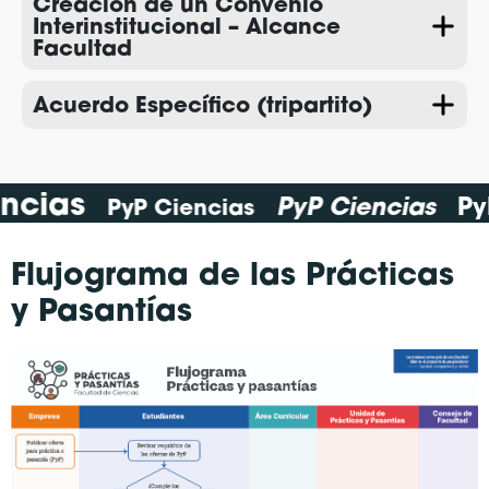
Creación de un Convenio
Interinstitucional – Alcance
Facultad
Acuerdo Específico (tripartito)
iencias
PyP Ciencias
PyP Ciencias
Flujograma de las Prácticas
y Pasantías