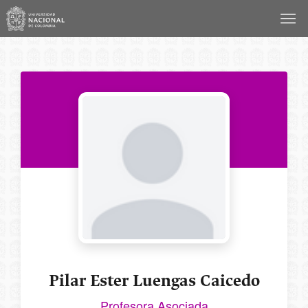
Saltar
al
contenido
Pilar Ester Luengas Caicedo
Profesora Asociada