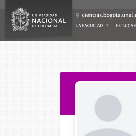
Saltar
al
contenido
ciencias.bogota.unal
LA FACULTAD
ESTUDIA 