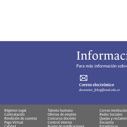
Informac
Para más información sobre
Correo electrónico
decanatur_fcbog@unal.edu.co
Régimen Legal
Talento humano
Correo institucio
Contratación
Ofertas de empleo
Redes Sociales
Rendición de cuentas
Concurso docente
Quejas y reclamo
Pago Virtual
Control interno
Encuesta
Calidad
Buzón de notificaciones
Estadísticas