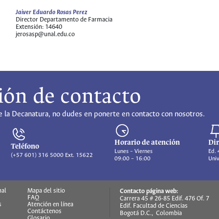
Jaiver Eduardo Rosas Perez
Director Departamento de Farmacia
Extensión: 14640
jerosasp@unal.edu.co
ión de contacto
 la Decanatura, no dudes en ponerte en contacto con nosotros.
Horario de atención
Dir
Teléfono
Lunes – Viernes
Ed. 
(+57 601) 316 5000 Ext. 15622
09:00 – 16:00
Univ
nal
Mapa del sitio
Contacto página web:
FAQ
Carrera 45 # 26-85 Edif. 476 Of. 7
s
Atención en línea
Edif. Facultad de Ciencias
Contáctenos
Bogotá D.C., Colombia
Glosario