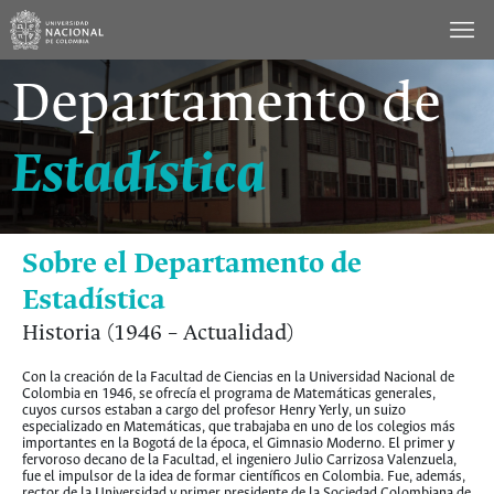
Saltar
al
contenido
Departamento de
Estadística
Sobre el Departamento de
Estadística
Historia (1946 – Actualidad)
Con la creación de la Facultad de Ciencias en la Universidad Nacional de
Colombia en 1946, se ofrecía el programa de Matemáticas generales,
cuyos cursos estaban a cargo del profesor Henry Yerly, un suizo
especializado en Matemáticas, que trabajaba en uno de los colegios más
importantes en la Bogotá de la época, el Gimnasio Moderno. El primer y
fervoroso decano de la Facultad, el ingeniero Julio Carrizosa Valenzuela,
fue el impulsor de la idea de formar científicos en Colombia. Fue, además,
rector de la Universidad y primer presidente de la Sociedad Colombiana de