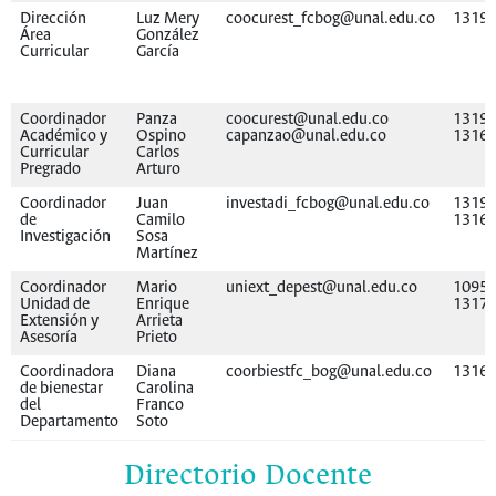
Dirección
Luz Mery
coocurest_fcbog@unal.edu.co
1319
Área
González
Curricular
García
Coordinador
Panza
coocurest@unal.edu.co
13195
Académico y
Ospino
capanzao@unal.edu.co
1316
Curricular
Carlos
Pregrado
Arturo
Coordinador
Juan
investadi_fcbog@unal.edu.co
13195
de
Camilo
1316
Investigación
Sosa
Martínez
Coordinador
Mario
uniext_depest@unal.edu.co
10958
Unidad de
Enrique
1317
Extensión y
Arrieta
Asesoría
Prieto
Coordinadora
Diana
coorbiestfc_bog@unal.edu.co
1316
de bienestar
Carolina
del
Franco
Departamento
Soto
Directorio Docente