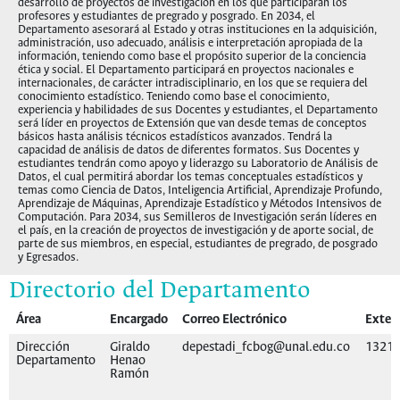
desarrollo de proyectos de investigación en los que participarán los
profesores y estudiantes de pregrado y posgrado. En 2034, el
Departamento asesorará al Estado y otras instituciones en la adquisición,
administración, uso adecuado, análisis e interpretación apropiada de la
información, teniendo como base el propósito superior de la conciencia
ética y social. El Departamento participará en proyectos nacionales e
internacionales, de carácter intradisciplinario, en los que se requiera del
conocimiento estadístico. Teniendo como base el conocimiento,
experiencia y habilidades de sus Docentes y estudiantes, el Departamento
será líder en proyectos de Extensión que van desde temas de conceptos
básicos hasta análisis técnicos estadísticos avanzados. Tendrá la
capacidad de análisis de datos de diferentes formatos. Sus Docentes y
estudiantes tendrán como apoyo y liderazgo su Laboratorio de Análisis de
Datos, el cual permitirá abordar los temas conceptuales estadísticos y
temas como Ciencia de Datos, Inteligencia Artificial, Aprendizaje Profundo,
Aprendizaje de Máquinas, Aprendizaje Estadístico y Métodos Intensivos de
Computación. Para 2034, sus Semilleros de Investigación serán líderes en
el país, en la creación de proyectos de investigación y de aporte social, de
parte de sus miembros, en especial, estudiantes de pregrado, de posgrado
y Egresados.
Directorio del Departamento
Área
Encargado
Correo Electrónico
Exten
Dirección
Giraldo
depestadi_fcbog@unal.edu.co
1321
Departamento
Henao
Ramón