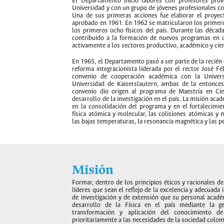
El Departamento inició labores con profesores prove
Universidad y con un grupo de jóvenes profesionales co
Una de sus primeras acciones fue elaborar el proyect
aprobado en 1961. En 1962 se matricularon los primero
los primeros ocho físicos del país. Durante las décad
contribuido a la formación de nuevos programas en o
activamente a los sectores productivo, académico y cien
En 1965, el Departamento pasó a ser parte de la recién 
reforma integracionista liderada por el rector José Fé
convenio de cooperación académica con la Unive
Universidad de Kaiserslautern, ambas de la entonces
convenio dio origen al programa de Maestría en Cie
desarrollo de la investigación en el país. La misión ac
en la consolidación del programa y en el fortalecimie
física atómica y molecular, las colisiones atómicas y m
las bajas temperaturas, la resonancia magnética y las p
Misión
Formar, dentro de los principios éticos y racionales de 
líderes que sean el reflejo de la excelencia y adecuada 
de investigación y de extensión que su personal acadé
desarrollo de la Física en el país mediante la ge
transformación y aplicación del conocimiento de 
prioritariamente a las necesidades de la sociedad colo