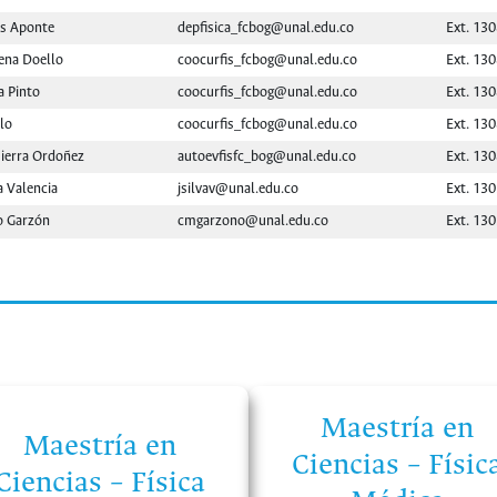
es Aponte
depfisica_fcbog@unal.edu.co
Ext. 13
ena Doello
coocurfis_fcbog@unal.edu.co
Ext. 13
a Pinto
coocurfis_fcbog@unal.edu.co
Ext. 13
llo
coocurfis_fcbog@unal.edu.co
Ext. 13
ierra Ordoñez
autoevfisfc_bog@unal.edu.co
Ext. 13
a Valencia
jsilvav@unal.edu.co
Ext. 13
o Garzón
cmgarzono@unal.edu.co
Ext. 13
Maestría en
Maestría en
Ciencias – Físic
Ciencias – Física