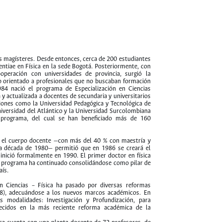
s magísteres. Desde entonces, cerca de 200 estudiantes
entiae en Física en la sede Bogotá. Posteriormente, con
peración con universidades de provincia, surgió la
 orientado a profesionales que no buscaban formación
984 nació el programa de Especialización en Ciencias
 y actualizada a docentes de secundaria y universitarios
uciones como la Universidad Pedagógica y Tecnológica de
niversidad del Atlántico y la Universidad Surcolombiana
e programa, del cual se han beneficiado más de 160
r el cuerpo docente —con más del 40 % con maestría y
la década de 1980— permitió que en 1986 se creará el
inició formalmente en 1990. El primer doctor en física
l programa ha continuado consolidándose como pilar de
aís.
en Ciencias – Física ha pasado por diversas reformas
08), adecuándose a los nuevos marcos académicos. En
 modalidades: Investigación y Profundización, para
lecidos en la más reciente reforma académica de la