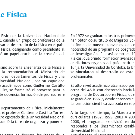
e Física
 Física de la Universidad Nacional de
En 1972 se graduaron los tres primero
X, cuando un grupo de profesores de la
han obtenido su título de Magister Sci
 el desarrollo de la física en el país.
la firma de nuevos convenios de coo
Física, designando como presidente al
necesidad de un programa de posgrado
 un papel crucial en la creación del
en investigación. Fue así como en 1
Físicas, que brindó formación avanzada
en distintas regiones del país. Instit
ano sobre la Enseñanza de la Física a
Tunja, la Universidad de Córdoba, la U
ió la recomendación al Ministerio de
se vincularon al desarrollo de est
e crear departamentos de Física y una
profesionales
niversidad Nacional, por su capacidad
de académicos como Guillermo Castillo
El alto nivel académico alcanzado po
ler, se formalizó el proyecto para la
cerca del 46 % con doctorado hacia 
de docencia, formación de profesores e
programa de Doctorado en Física, que 
se graduó en 1997, y desde entonces e
la formación científica avanzada en el p
Departamento de Física, inicialmente
, el profesor Guillermo Castillo Torres,
A lo largo del tiempo, la Maestría 
iero egresado de la Universidad Nacional
curriculares (1982, 1995, 2003 y 20
sumió la tarea de organizar y poner en
2008, el programa se dividió en dos
responder a los lineamientos estab
Universidad Nacional.