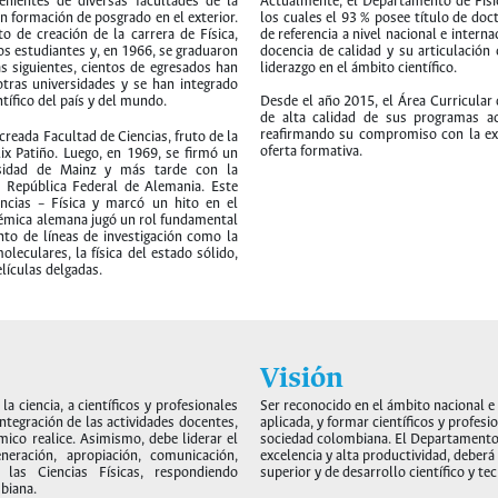
nientes de diversas facultades de la
Actualmente, el Departamento de Físi
n formación de posgrado en el exterior.
los cuales el 93 % posee título de do
o de creación de la carrera de Física,
de referencia a nivel nacional e intern
s estudiantes y, en 1966, se graduaron
docencia de calidad y su articulación
as siguientes, cientos de egresados han
liderazgo en el ámbito científico.
tras universidades y se han integrado
tífico del país y del mundo.
Desde el año 2015, el Área Curricular 
de alta calidad de sus programas ac
reafirmando su compromiso con la exc
creada Facultad de Ciencias, fruto de la
oferta formativa.
lix Patiño. Luego, en 1969, se firmó un
rsidad de Mainz y más tarde con la
 República Federal de Alemania. Este
ncias – Física y marcó un hito en el
adémica alemana jugó un rol fundamental
nto de líneas de investigación como la
oleculares, la física del estado sólido,
elículas delgadas.
Visión
la ciencia, a científicos y profesionales
Ser reconocido en el ámbito nacional e 
integración de las actividades docentes,
aplicada, y formar científicos y profes
mico realice. Asimismo, debe liderar el
sociedad colombiana. El Departamento 
neración, apropiación, comunicación,
excelencia y alta productividad, deberá 
las Ciencias Físicas, respondiendo
superior y de desarrollo científico y te
mbiana.