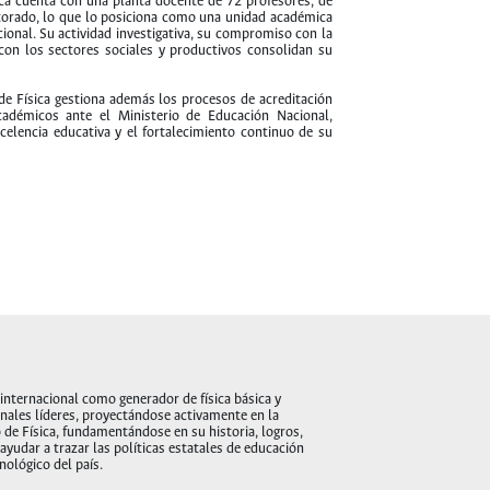
ca cuenta con una planta docente de 72 profesores, de
ctorado, lo que lo posiciona como una unidad académica
acional. Su actividad investigativa, su compromiso con la
 con los sectores sociales y productivos consolidan su
de Física gestiona además los procesos de acreditación
adémicos ante el Ministerio de Educación Nacional,
elencia educativa y el fortalecimiento continuo de su
internacional como generador de física básica y
ionales líderes, proyectándose activamente en la
de Física, fundamentándose en su historia, logros,
ayudar a trazar las políticas estatales de educación
cnológico del país.