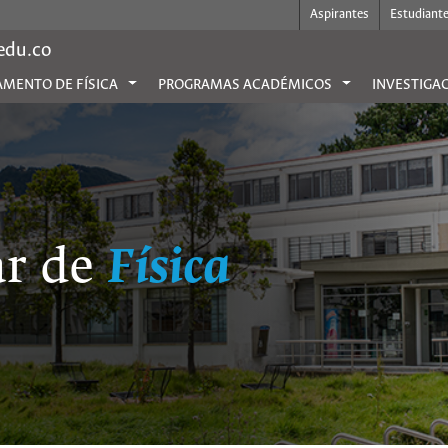
Aspirantes
Estudiant
.edu.co
MENTO DE FÍSICA
PROGRAMAS ACADÉMICOS
INVESTIGA
ar de
Física