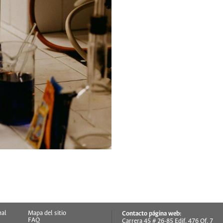
nal
Mapa del sitio
Contacto página web:
FAQ
Carrera 45 # 26-85 Edif. 476 Of. 7