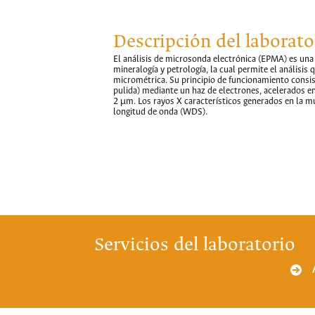
Descripción del laborato
El análisis de microsonda electrónica (EPMA) es una 
mineralogía y petrología, la cual permite el análisis 
micrométrica. Su principio de funcionamiento consist
pulida) mediante un haz de electrones, acelerados en
2 µm. Los rayos X característicos generados en la 
longitud de onda (WDS).
Servicios del laboratorio