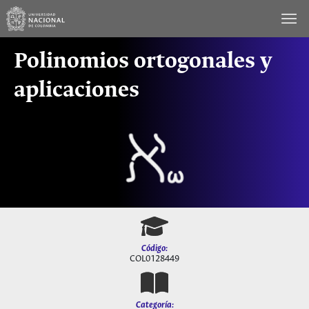
Saltar
al
contenido
Polinomios ortogonales y
aplicaciones
Código:
COL0128449
Categoría: