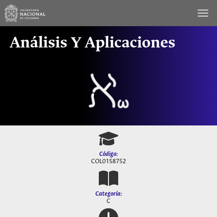
Saltar
al
contenido
Análisis Y Aplicaciones
Código:
COL0158752
Categoría:
C