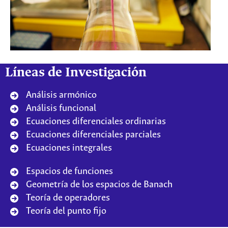
Líneas de Investigación
Análisis armónico
Análisis funcional
Ecuaciones diferenciales ordinarias
Ecuaciones diferenciales parciales
Ecuaciones integrales
Espacios de funciones
Geometría de los espacios de Banach
Teoría de operadores
Teoría del punto fijo