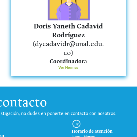
Doris Yaneth Cadavid
Rodríguez
(dycadavidr@unal.edu.
co)
Coordinador
a
Ver Hermes
contacto
stigación, no dudes en ponerte en contacto con nosotros.
Horario de atención
no
Lunes – Viernes