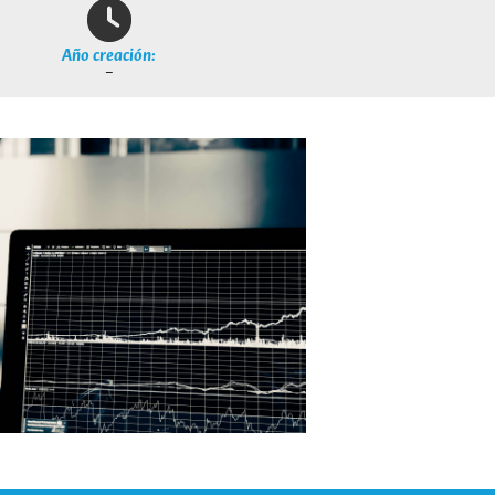
Año creación:
–