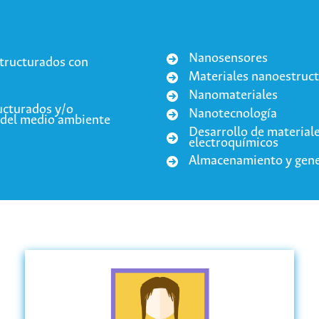
Nanosensores
structurados con
Materiales nanoestruc
Nanomateriales
ucturados y/o
Nanotecnología
 del medio ambiente
Desarrollo de material
electroquímicos
Almacenamiento y gene