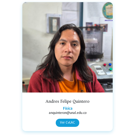
Andres Felipe Quintero
Física
anquinteron@unal.edu.co
Ver CvLAC