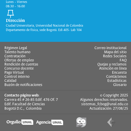
Lunes – Viernes
08:30 – 16:00
Dirección
Ciudad Universitaria, Universidad Nacional de Colombia
Departamento de física, sede Bogotá. Edi 405- Lab 104
Régimen Legal
Correo institucional
Talento humano
Mapa del sitio
Contratación
Redes Sociales
Ofertas de empleo
FAQ
Rendición de cuentas
Quejas y reclamos
Concurso docente
Atención en línea
Pago Virtual
Encuesta
Control interno
Contáctenos
Calidad
Estadísticas
Buzón de notificaciones
Glosario
Contacto página web:
© Copyright 2025
Carrera 45 # 26-85 Edif. 476 Of. 7
Algunos derechos reservados.
Edif. Facultad de Ciencias
sistemas_fcbog@unal.edu.co
Bogotá D.C., Colombia
Actualización: 27/08/25