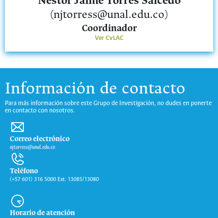
Néstor Jaime Torres Salcedo
(njtorress@unal.edu.co)
Coordinador
Ver CvLAC
Información de contacto
Para más información sobre este Grupo de Investigación, no dudes en ponerte
en contacto con nosotros.
Correo electrónico
njtorress@unal.edu.co
Teléfono
(+57 601) 316 5000 Ext. 13085/13080
Horario de atención