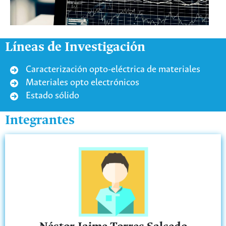
Líneas de Investigación
Caracterización opto-eléctrica de materiales
Materiales opto electrónicos
Estado sólido
Integrantes