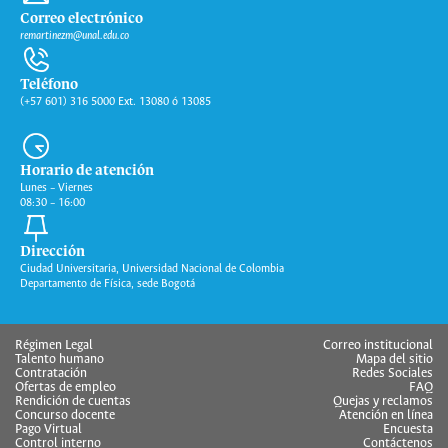
Correo electrónico
remartinezm@unal.edu.co
Teléfono
(+57 601) 316 5000 Ext. 13080 ó 13085
Horario de atención
Lunes – Viernes
08:30 – 16:00
Dirección
Ciudad Universitaria, Universidad Nacional de Colombia
Departamento de Física, sede Bogotá
Régimen Legal
Correo institucional
Talento humano
Mapa del sitio
Contratación
Redes Sociales
Ofertas de empleo
FAQ
Rendición de cuentas
Quejas y reclamos
Concurso docente
Atención en línea
Pago Virtual
Encuesta
Control interno
Contáctenos