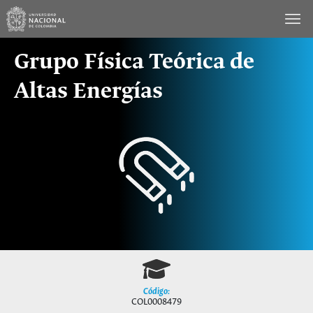
Saltar
al
contenido
Grupo Física Teórica de
Altas Energías
Código:
COL0008479