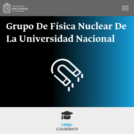
Saltar
al
contenido
Grupo De Física Nuclear De
La Universidad Nacional
Código:
COL0008479