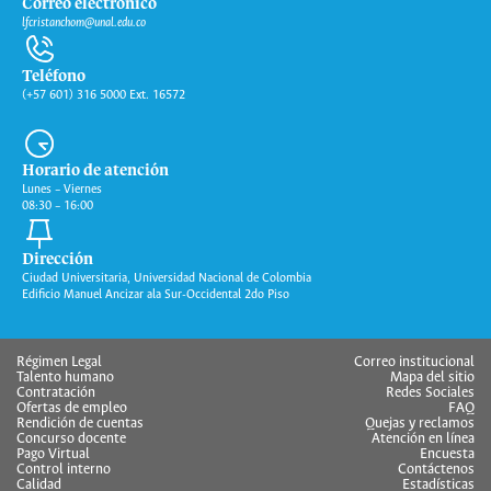
Correo electrónico
lfcristanchom@unal.edu.co
Teléfono
(+57 601) 316 5000 Ext. 16572
Horario de atención
Lunes – Viernes
08:30 – 16:00
Dirección
Ciudad Universitaria, Universidad Nacional de Colombia
Edificio Manuel Ancizar ala Sur-Occidental 2do Piso
Régimen Legal
Correo institucional
Talento humano
Mapa del sitio
Contratación
Redes Sociales
Ofertas de empleo
FAQ
Rendición de cuentas
Quejas y reclamos
Concurso docente
Atención en línea
Pago Virtual
Encuesta
Control interno
Contáctenos
Calidad
Estadísticas