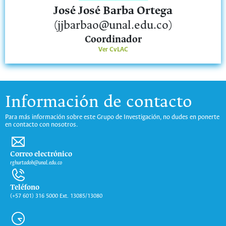
José José Barba Ortega
(jjbarbao@unal.edu.co)
Coordinador
Ver CvLAC
Información de contacto
Para más información sobre este Grupo de Investigación, no dudes en ponerte
en contacto con nosotros.
Correo electrónico
rghurtadoh@unal.edu.co
Teléfono
(+57 601) 316 5000 Ext. 13085/13080