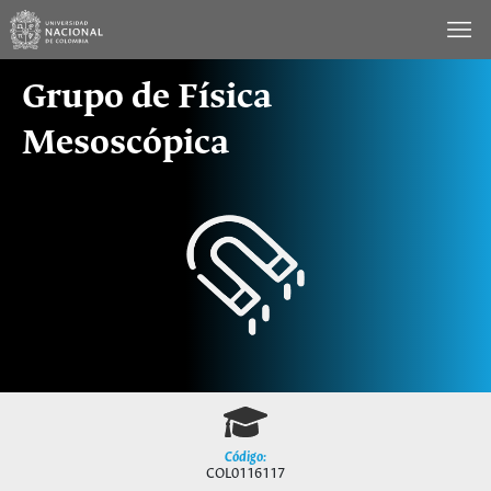
Saltar
al
contenido
Grupo de Física
Mesoscópica
Código:
COL0116117