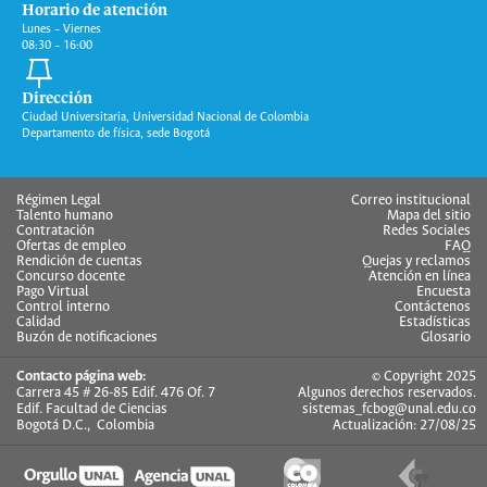
Horario de atención
Lunes – Viernes
08:30 – 16:00
Dirección
Ciudad Universitaria, Universidad Nacional de Colombia
Departamento de física, sede Bogotá
Régimen Legal
Correo institucional
Talento humano
Mapa del sitio
Contratación
Redes Sociales
Ofertas de empleo
FAQ
Rendición de cuentas
Quejas y reclamos
Concurso docente
Atención en línea
Pago Virtual
Encuesta
Control interno
Contáctenos
Calidad
Estadísticas
Buzón de notificaciones
Glosario
Contacto página web:
© Copyright 2025
Carrera 45 # 26-85 Edif. 476 Of. 7
Algunos derechos reservados.
Edif. Facultad de Ciencias
sistemas_fcbog@unal.edu.co
Bogotá D.C., Colombia
Actualización: 27/08/25