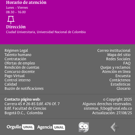
Horario de atención
Lunes – Viernes
08:30 – 16:00
Dirección
Ciudad Universitaria, Universidad Nacional de Colombia
Régimen Legal
Correo institucional
Talento humano
Mapa del sitio
Contratación
Redes Sociales
Ofertas de empleo
FAQ
Rendición de cuentas
Quejas y reclamos
Concurso docente
Atención en línea
Pago Virtual
Encuesta
Control interno
Contáctenos
Calidad
Estadísticas
Buzón de notificaciones
Glosario
Contacto página web:
© Copyright 2025
Carrera 45 # 26-85 Edif. 476 Of. 7
Algunos derechos reservados.
Edif. Facultad de Ciencias
sistemas_fcbog@unal.edu.co
Bogotá D.C., Colombia
Actualización: 27/08/25