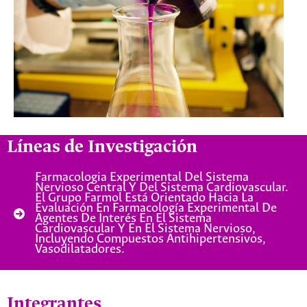
Líneas de Investigación
Farmacologia Experimental Del Sistema
Nervioso Central Y Del Sistema Cardiovascular.
El Grupo Farmol Está Orientado Hacia La
Evaluación En Farmacología Experimental De
Agentes De Interés En El Sistema
Cardiovascular Y En El Sistema Nervioso,
Incluyendo Compuestos Antihipertensivos,
Vasodilatadores.
Integrantes